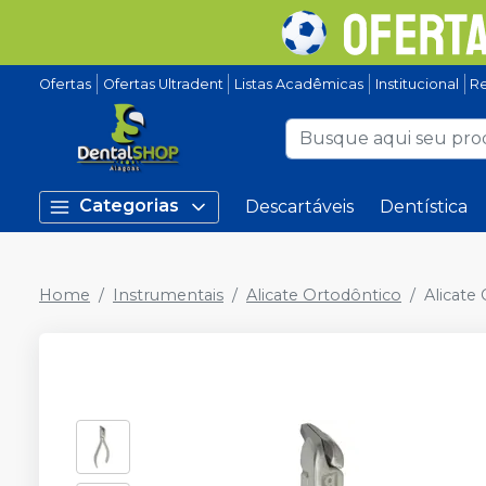
Ofertas
Ofertas Ultradent
Listas Acadêmicas
Institucional
Re
Categorias
Descartáveis
Dentística
Home
Instrumentais
Alicate Ortodôntico
Alicate