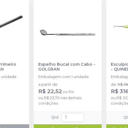
Primeiro
Espelho Bucal com Cabo
-
Esculpi
AN
GOLGRAN
-
QUINE
 unidade
Embalagem com 1 unidade
Embalage
a partir de
:
de
:
R$ 3
R$ 22,52
R$ 31
no
Pix
ou
R$ 23,70
nas demais
ou
R$ 33
condições
condiçõ
Qtd
:
Q