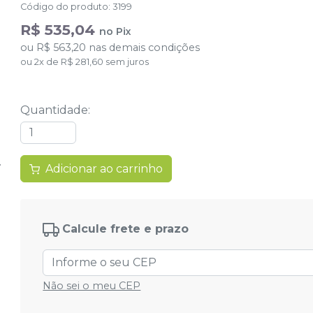
Código do produto
:
3199
R$ 535,04
no
Pix
ou
R$ 563,20
nas demais condições
ou
2
x
de
R$ 281,60
sem juros
Quantidade
:
Adicionar ao carrinho
Calcule frete e prazo
Não sei o meu CEP