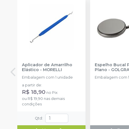
Aplicador de Amarrilho
Espelho Bucal 
Elástico
-
MORELLI
Plano
-
GOLGR
Embalagem com 1 unidade
Embalagem com 1
a partir de
:
R$ 18,90
no
Pix
ou
R$ 19,90
nas demais
condições
Qtd
: