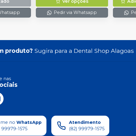
tado
Ver opções
Adi
 Whatsapp
Pedir via Whatsapp
Pe
m produto?
Sugira para a
Dental Shop Alagoas
 nas
ociais
ame no
WhatsApp
Atendimento
) 99979-1575
(82) 99979-1575