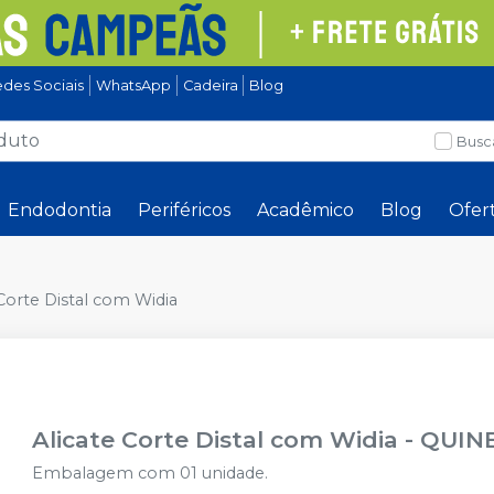
des Sociais
WhatsApp
Cadeira
Blog
Busc
Endodontia
Periféricos
Acadêmico
Blog
Ofer
 Corte Distal com Widia
Alicate Corte Distal com Widia
-
QUIN
Embalagem com 01 unidade.