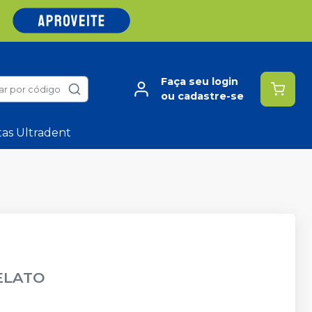
Faça seu login
ar por código
ou cadastre-se
tas Ultradent
ELATO