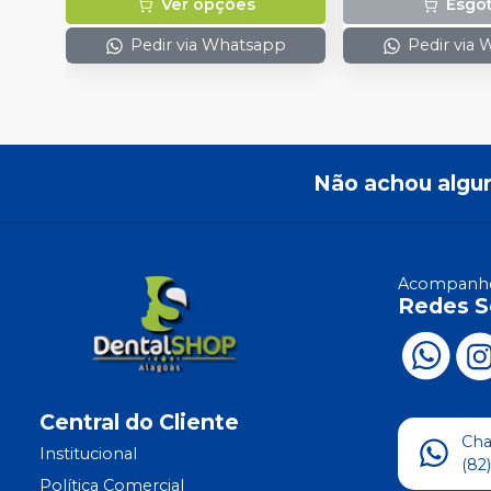
Ver opções
Esgo
Pedir via Whatsapp
Pedir via
Não achou algu
Acompanhe
Redes S
Central do Cliente
Ch
Institucional
(82
Política Comercial