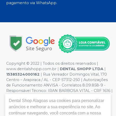
pagamento via WhatsApp.
Copyright © 2022 | Todos os direitos reservados |
www.dentalshopp.com.br |
DENTAL SHOPP LTDA
|
15385324000162
| Rua Vereador Domingos Vital, 170
Centro – Arapiraca / AL - CEP 57312-250 | Autorizações
de Funcionamento ANVISA - Correlatos 8.09.858-9 -
Responsável Técnico:
IRAN BARBOSA VITAL - CRF 1616 |
Política de Privacidade e Segurança - Fotos meramente
Dental Shop Alagoas
usa cookies para personalizar
ilustrativas - Os preços e condições da loja virtual estão
sujeitos a alterações. Em caso de divergência de preços
anúncios e melhorar a sua experiência no site. Ao
no site, o valor válido é o do Carrinho de Compra. Não
continuar navegando, você concorda com a nossa