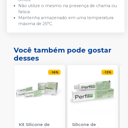
Não utilize o mesmo na presença de chama ou
faísca.
Mantenha armazenado em uma temperatura
máxima de 25°C.
Você também pode gostar
desses
-
16
%
-
13
%
Kit Silicone de
Silicone de
S