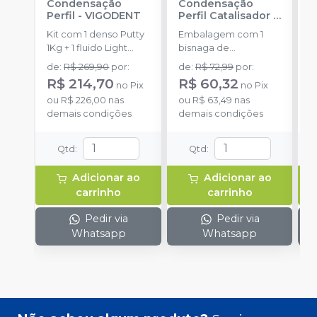
Condensação
Condensação
E
Perfil
-
VIGODENT
Perfil Catalisador
-
D
VIGODENT
R
Kit com 1 denso Putty
Embalagem com 1
E
S
1Kg + 1 fluido Light
bisnaga de
p
Body 120g + 1
catalisador com 50g.
c
de
:
R$ 269,90
por
:
de
:
R$ 72,99
por
:
R
catalisador 60ml.
c
R$ 214,70
R$ 60,32
no
Pix
no
Pix
o
ou
R$ 226,00
nas
ou
R$ 63,49
nas
d
demais condições
demais condições
Qtd
:
Qtd
:
Adicionar ao
Adicionar ao
carrinho
carrinho
Pedir via
Pedir via
Whatsapp
Whatsapp