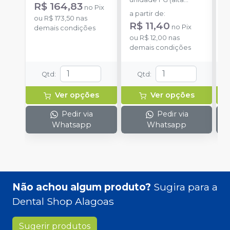
R$ 164,83
no
Pix
rotação).
m
a partir de
:
a
ou
R$ 173,50
nas
m
R$ 11,40
no
Pix
demais condições
ou
R$ 12,00
nas
o
demais condições
d
Qtd
:
Qtd
:
Ver opções
Ver opções
Pedir via
Pedir via
Whatsapp
Whatsapp
Não achou algum produto?
Sugira para a
Dental Shop Alagoas
Sugerir produtos