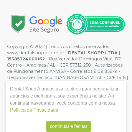
Copyright © 2022 | Todos os direitos reservados |
www.dentalshopp.com.br |
DENTAL SHOPP LTDA
|
15385324000162
| Rua Vereador Domingos Vital, 170
Centro – Arapiraca / AL - CEP 57312-250 | Autorizações
de Funcionamento ANVISA - Correlatos 8.09.858-9 -
Responsável Técnico:
IRAN BARBOSA VITAL - CRF 1616 |
Política de Privacidade e Segurança - Fotos meramente
Dental Shop Alagoas
usa cookies para personalizar
ilustrativas - Os preços e condições da loja virtual estão
sujeitos a alterações. Em caso de divergência de preços
anúncios e melhorar a sua experiência no site. Ao
no site, o valor válido é o do Carrinho de Compra. Não
continuar navegando, você concorda com a nossa
vendemos por atacado, por isso nos reservamos o
Política de Privacidade
.
direito de não atender compras de grandes volumes
pelo site.
continuar e fechar