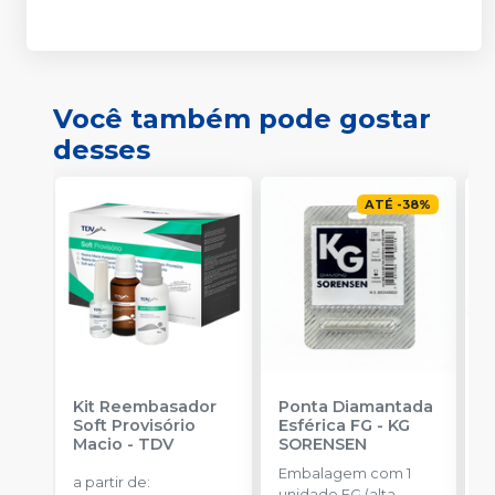
Você também pode gostar
desses
ATÉ
-
38
%
Kit Reembasador
Ponta Diamantada
R
Soft Provisório
Esférica FG
-
KG
P
Macio
-
TDV
SORENSEN
S
Embalagem com 1
E
a partir de
:
unidade FG (alta
c