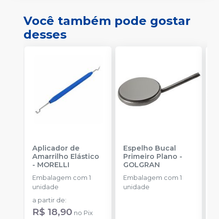
Você também pode gostar
desses
Aplicador de
Espelho Bucal
E
Amarrilho Elástico
Primeiro Plano
-
C
-
MORELLI
GOLGRAN
E
Embalagem com 1
Embalagem com 1
u
unidade
unidade
a
a partir de
:
R
R$ 18,90
no
Pix
o