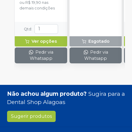
ou
R$ 19,90
nas
d
demais condições
Qtd
:
Ver opções
Esgotado
Pedir via
Pedir via
Whatsapp
Whatsapp
Não achou algum produto?
Sugira para a
Dental Shop Alagoas
Sugerir produtos