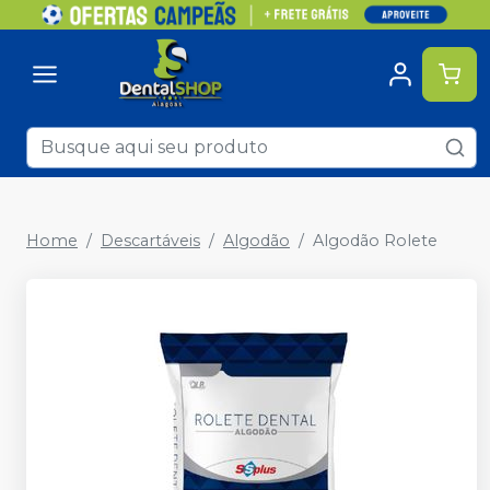
Home
Descartáveis
Algodão
Algodão Rolete