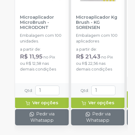
Microaplicador
Microaplicador Kg
B
MicroBrush
-
Brush
-
KG
D
MICRODONT
SORENSEN
P
-
Embalagem com 100
Embalagem com 100
E
unidades.
aplicadores
u
a partir de
:
a partir de
:
d
R$ 11,95
R$ 21,43
no
Pix
no
Pix
ou
R$ 12,58
nas
ou
R$ 22,56
nas
o
demais condições
demais condições
c
Qtd
:
Qtd
:
Ver opções
Ver opções
Pedir via
Pedir via
Whatsapp
Whatsapp