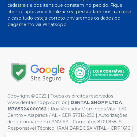
cadastrais e dos itens que constam no pedido. Fique
atento, após você finalizar seu pedido faremos a análise
e caso tudo esteja correto enviaremos os dados de
pagamento via WhatsApp.
Copyright © 2022 | Todos os direitos reservados |
www.dentalshopp.com.br |
DENTAL SHOPP LTDA
|
15385324000162
| Rua Vereador Domingos Vital, 170
Centro – Arapiraca / AL - CEP 57312-250 | Autorizações
de Funcionamento ANVISA - Correlatos 8.09.858-9 -
Responsável Técnico:
IRAN BARBOSA VITAL - CRF 1616 |
Política de Privacidade e Segurança - Fotos meramente