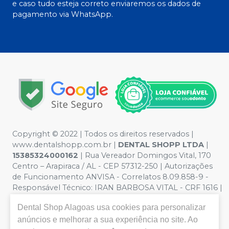
e caso tudo esteja correto enviaremos os dados de
pagamento via WhatsApp.
Copyright © 2022 | Todos os direitos reservados |
www.dentalshopp.com.br |
DENTAL SHOPP LTDA
|
15385324000162
| Rua Vereador Domingos Vital, 170
Centro – Arapiraca / AL - CEP 57312-250 | Autorizações
de Funcionamento ANVISA - Correlatos 8.09.858-9 -
Responsável Técnico:
IRAN BARBOSA VITAL - CRF 1616 |
Política de Privacidade e Segurança - Fotos meramente
Dental Shop Alagoas
usa cookies para personalizar
ilustrativas - Os preços e condições da loja virtual estão
sujeitos a alterações. Em caso de divergência de preços
anúncios e melhorar a sua experiência no site. Ao