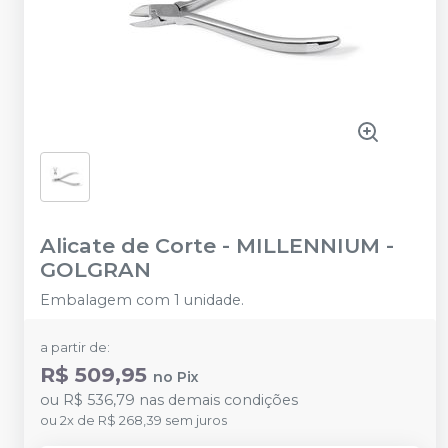
Alicate de Corte
-
MILLENNIUM -
GOLGRAN
Embalagem com 1 unidade.
a partir de:
R$ 509,95
no
Pix
ou
R$ 536,79
nas demais condições
ou
2
x
de
R$ 268,39
sem juros