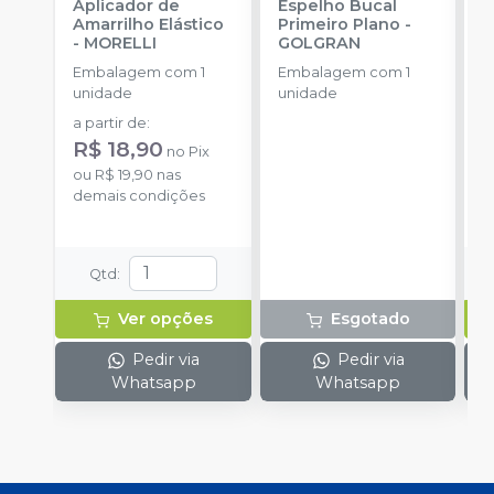
Aplicador de
Espelho Bucal
E
Amarrilho Elástico
Primeiro Plano
-
C
-
MORELLI
GOLGRAN
E
Embalagem com 1
Embalagem com 1
u
unidade
unidade
a
a partir de
:
R
R$ 18,90
no
Pix
o
ou
R$ 19,90
nas
d
demais condições
Qtd
:
Ver opções
Esgotado
Pedir via
Pedir via
Whatsapp
Whatsapp