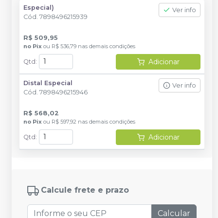
Especial)
Ver info
Cód.
7898496215939
R$ 509,95
no
Pix
ou
R$ 536,79
nas demais condições
Adicionar
Qtd
:
Distal Especial
Ver info
Cód.
7898496215946
R$ 568,02
no
Pix
ou
R$ 597,92
nas demais condições
Adicionar
Qtd
:
Calcule frete e prazo
Calcular