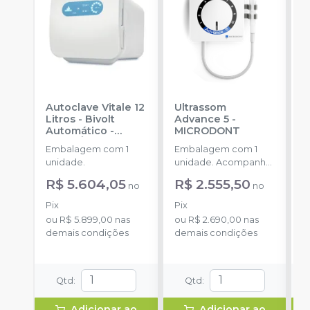
Autoclave Vitale 12
Ultrassom
A
Litros - Bivolt
Advance 5
-
L
Automático
-
MICRODONT
A
CRISTÓFOLI
C
Embalagem com 1
Embalagem com 1
E
unidade.
unidade. Acompanha
u
um conjunto de cinco
R$ 5.604,05
R$ 2.555,50
R
no
no
pontas inclusas no kit:
2 pontas G1, 1 ponta
Pix
Pix
P
G2, 1 ponta G4 e 1
ou
R$ 5.899,00
nas
ou
R$ 2.690,00
nas
o
ponta P1.
demais condições
demais condições
d
Qtd
:
Qtd
:
Adicionar ao
Adicionar ao