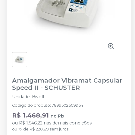
Amalgamador Vibramat Capsular
Speed II
-
SCHUSTER
Unidade. Bivolt.
Código do produto
:
7899502609964
R$ 1.468,91
no
Pix
ou
R$ 1.546,22
nas demais condições
ou
7
x
de
R$ 220,89
sem juros