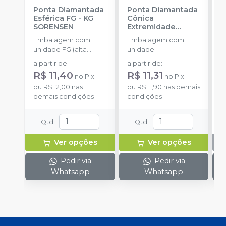
Ponta Diamantada
Ponta Diamantada
P
Esférica FG
-
KG
Cônica
I
SORENSEN
Extremidade
-
Arredondada FG
-
Embalagem com 1
Embalagem com 1
E
KG SORENSEN
unidade FG (alta
unidade.
u
rotação).
a partir de
:
a partir de
:
R$ 11,40
R$ 11,31
no
Pix
no
Pix
ou
R$ 12,00
nas
ou
R$ 11,90
nas demais
demais condições
condições
Qtd
:
Qtd
:
Ver opções
Ver opções
Pedir via
Pedir via
Whatsapp
Whatsapp