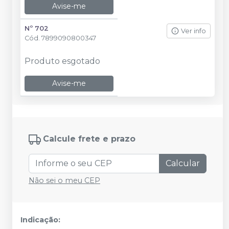
Avise-me
Nº 702
Ver info
Cód.
7899090800347
Produto esgotado
Avise-me
Calcule frete e prazo
Calcular
Não sei o meu CEP
Indicação: