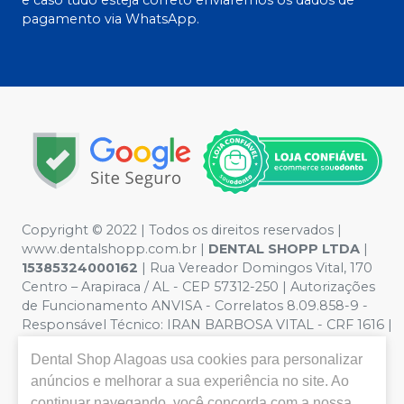
pagamento via WhatsApp.
Copyright © 2022 | Todos os direitos reservados |
www.dentalshopp.com.br |
DENTAL SHOPP LTDA
|
15385324000162
| Rua Vereador Domingos Vital, 170
Centro – Arapiraca / AL - CEP 57312-250 | Autorizações
de Funcionamento ANVISA - Correlatos 8.09.858-9 -
Responsável Técnico:
IRAN BARBOSA VITAL - CRF 1616 |
Política de Privacidade e Segurança - Fotos meramente
Dental Shop Alagoas
usa cookies para personalizar
ilustrativas - Os preços e condições da loja virtual estão
sujeitos a alterações. Em caso de divergência de preços
anúncios e melhorar a sua experiência no site. Ao
no site, o valor válido é o do Carrinho de Compra. Não
continuar navegando, você concorda com a nossa