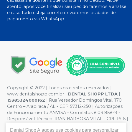
cadastrais e dos itens que constam no pedido. Fique
atento, após você finalizar seu pedido faremos a análise
e caso tudo esteja correto enviaremos os dados de
pagamento via WhatsApp.
Copyright © 2022 | Todos os direitos reservados |
www.dentalshopp.com.br |
DENTAL SHOPP LTDA
|
15385324000162
| Rua Vereador Domingos Vital, 170
Centro – Arapiraca / AL - CEP 57312-250 | Autorizações
de Funcionamento ANVISA - Correlatos 8.09.858-9 -
Responsável Técnico:
IRAN BARBOSA VITAL - CRF 1616 |
Política de Privacidade e Segurança - Fotos meramente
Dental Shop Alagoas
usa cookies para personalizar
ilustrativas - Os preços e condições da loja virtual estão