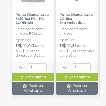
Ponta Diamantada
Ponta Diamantada
P
Esférica FG
-
KG
Cônica
I
SORENSEN
Extremidade
-
Arredondada FG
-
Embalagem com 1
Embalagem com 1
E
KG SORENSEN
unidade FG (alta
unidade.
u
rotação).
a partir de
:
a partir de
:
R$ 11,40
R$ 11,31
no
Pix
no
Pix
ou
R$ 12,00
nas
ou
R$ 11,90
nas demais
demais condições
condições
Qtd
:
Qtd
:
Ver opções
Ver opções
Pedir via
Pedir via
Whatsapp
Whatsapp