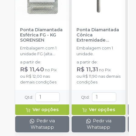
Ponta Diamantada
Ponta Diamantada
P
Esférica FG
-
KG
Cônica
I
SORENSEN
Extremidade
-
Arredondada FG
-
Embalagem com 1
Embalagem com 1
E
KG SORENSEN
unidade FG (alta
unidade.
u
rotação).
a partir de
:
a partir de
:
R$ 11,40
R$ 11,31
no
Pix
no
Pix
ou
R$ 12,00
nas
ou
R$ 11,90
nas demais
demais condições
condições
Qtd
:
Qtd
:
Ver opções
Ver opções
Pedir via
Pedir via
Whatsapp
Whatsapp