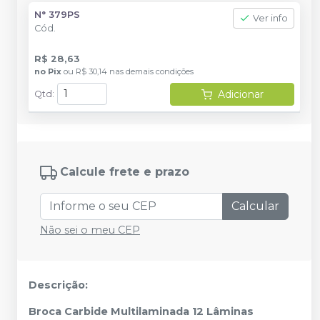
N° 379PS
Ver info
Cód.
R$ 28,63
no
Pix
ou
R$ 30,14
nas demais condições
Adicionar
Qtd
:
Calcule frete e prazo
Calcular
Não sei o meu CEP
Descrição:
Broca Carbide Multilaminada 12 Lâminas