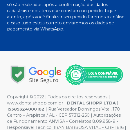
só são realizados após a confirmação dos dados
cadastrais e dos itens que constam no pedido. Fique
atento, após você finalizar seu pedido faremos a análise
e caso tudo esteja correto enviaremos os dados de
pagamento via WhatsApp.
Copyright © 2022 | Todos os direitos reservados |
www.dentalshopp.com.br |
DENTAL SHOPP LTDA
|
15385324000162
| Rua Vereador Domingos Vital, 170
Centro – Arapiraca / AL - CEP 57312-250 | Autorizações
de Funcionamento ANVISA - Correlatos 8.09.858-9 -
Responsável Técnico:
IRAN BARBOSA VITAL - CRF 1616 |