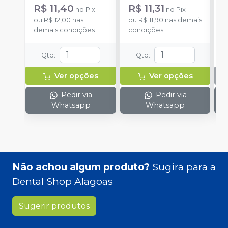
R$ 11,40
R$ 11,31
no
Pix
no
Pix
ou
R$ 12,00
nas
ou
R$ 11,90
nas demais
demais condições
condições
Qtd
:
Qtd
:
Ver opções
Ver opções
Pedir via
Pedir via
Whatsapp
Whatsapp
Não achou algum produto?
Sugira para a
Dental Shop Alagoas
Sugerir produtos