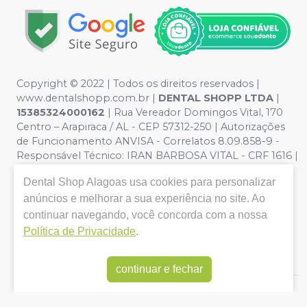
Copyright © 2022 | Todos os direitos reservados |
www.dentalshopp.com.br |
DENTAL SHOPP LTDA
|
15385324000162
| Rua Vereador Domingos Vital, 170
Centro – Arapiraca / AL - CEP 57312-250 | Autorizações
de Funcionamento ANVISA - Correlatos 8.09.858-9 -
Responsável Técnico:
IRAN BARBOSA VITAL - CRF 1616 |
Política de Privacidade e Segurança - Fotos meramente
Dental Shop Alagoas
usa cookies para personalizar
ilustrativas - Os preços e condições da loja virtual estão
sujeitos a alterações. Em caso de divergência de preços
anúncios e melhorar a sua experiência no site. Ao
no site, o valor válido é o do Carrinho de Compra. Não
continuar navegando, você concorda com a nossa
vendemos por atacado, por isso nos reservamos o
Política de Privacidade
.
direito de não atender compras de grandes volumes
pelo site.
continuar e fechar
E-commerce produzido por
Sou Odonto Ecommerce
.