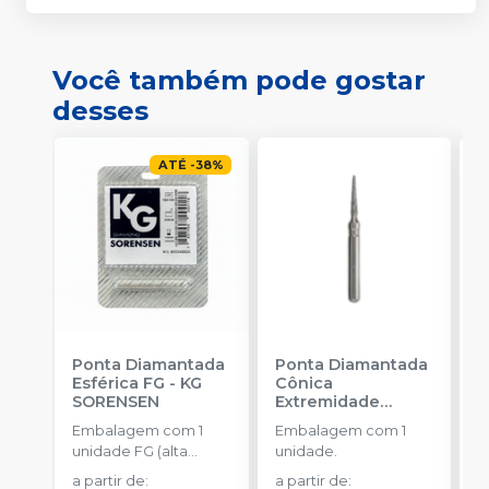
Você também pode gostar
desses
ATÉ
-
38
%
Ponta Diamantada
Ponta Diamantada
P
Esférica FG
-
KG
Cônica
I
SORENSEN
Extremidade
-
Arredondada FG
-
Embalagem com 1
Embalagem com 1
E
KG SORENSEN
unidade FG (alta
unidade.
u
rotação).
a partir de
:
a partir de
: