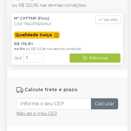
ou
R$ 122,96
nas demais condições
N° CX77MF (Fino)
Ver info
Cód.
7640176214943
Qualidade Suiça
R$ 116,81
no
Pix
ou
R$ 122,96
nas demais condições
Adicionar
Qtd
:
Calcule frete e prazo
Calcular
Não sei o meu CEP