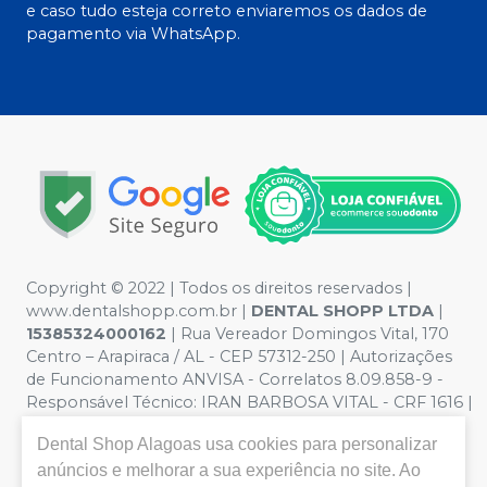
e caso tudo esteja correto enviaremos os dados de
pagamento via WhatsApp.
Copyright © 2022 | Todos os direitos reservados |
www.dentalshopp.com.br |
DENTAL SHOPP LTDA
|
15385324000162
| Rua Vereador Domingos Vital, 170
Centro – Arapiraca / AL - CEP 57312-250 | Autorizações
de Funcionamento ANVISA - Correlatos 8.09.858-9 -
Responsável Técnico:
IRAN BARBOSA VITAL - CRF 1616 |
Política de Privacidade e Segurança - Fotos meramente
Dental Shop Alagoas
usa cookies para personalizar
ilustrativas - Os preços e condições da loja virtual estão
anúncios e melhorar a sua experiência no site. Ao
sujeitos a alterações. Em caso de divergência de preços