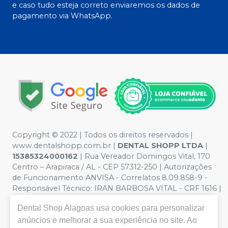
e caso tudo esteja correto enviaremos os dados de
pagamento via WhatsApp.
Copyright © 2022 | Todos os direitos reservados |
www.dentalshopp.com.br |
DENTAL SHOPP LTDA
|
15385324000162
| Rua Vereador Domingos Vital, 170
Centro – Arapiraca / AL - CEP 57312-250 | Autorizações
de Funcionamento ANVISA - Correlatos 8.09.858-9 -
Responsável Técnico:
IRAN BARBOSA VITAL - CRF 1616 |
Política de Privacidade e Segurança - Fotos meramente
Dental Shop Alagoas
usa cookies para personalizar
ilustrativas - Os preços e condições da loja virtual estão
anúncios e melhorar a sua experiência no site. Ao
sujeitos a alterações. Em caso de divergência de preços