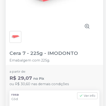
Cera 7 - 225g
-
IMODONTO
Emabalgem com 225g.
a partir de:
R$ 29,07
no
Pix
ou
R$ 30,60
nas demais condições
rosa
Ver info
Cód.