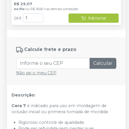
R$ 29,07
no
Pix
ou
R$ 30,60
nas demais condições
Adicionar
Qtd
:
Calcule frete e prazo
Calcular
Não sei o meu CEP
Descrição:
Cera 7
é indicado para uso em moldagem de
oclusão inicial ou primeira tomada de mordida
Rigoroso controle de qualidade.
Pode ser refundida sem perder suas