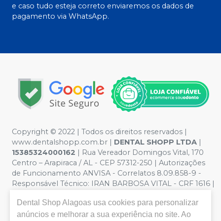
e caso tudo esteja correto enviaremos os dados de
pagamento via WhatsApp.
Copyright © 2022 | Todos os direitos reservados |
www.dentalshopp.com.br |
DENTAL SHOPP LTDA
|
15385324000162
| Rua Vereador Domingos Vital, 170
Centro – Arapiraca / AL - CEP 57312-250 | Autorizações
de Funcionamento ANVISA - Correlatos 8.09.858-9 -
Responsável Técnico:
IRAN BARBOSA VITAL - CRF 1616 |
Política de Privacidade e Segurança - Fotos meramente
Dental Shop Alagoas
usa cookies para personalizar
ilustrativas - Os preços e condições da loja virtual estão
sujeitos a alterações. Em caso de divergência de preços
anúncios e melhorar a sua experiência no site. Ao