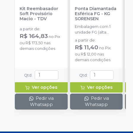
Kit Reembasador
Ponta Diamantada
R
Soft Provisório
Esférica FG
-
KG
P
Macio
-
TDV
SORENSEN
S
Embalagem com 1
E
a partir de
:
unidade FG (alta
c
R$ 164,83
no
Pix
rotação).
m
a partir de
:
a
ou
R$ 173,50
nas
m
R$ 11,40
no
Pix
demais condições
ou
R$ 12,00
nas
o
demais condições
d
Qtd
:
Qtd
:
Ver opções
Ver opções
Pedir via
Pedir via
Whatsapp
Whatsapp