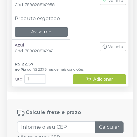
Ver info
Cód.
7898288141958
Produto esgotado
Avise-me
Azul
Ver info
Cód.
7898288141941
R$ 22,57
no
Pix
ou
R$ 23,76
nas demais condições
Adicionar
Qtd
:
Calcule frete e prazo
Calcular