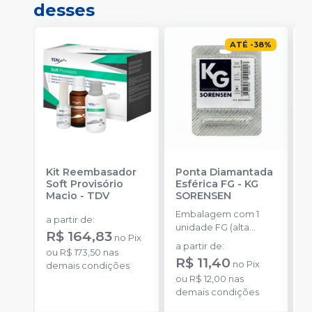
desses
ATÉ
-
38
%
Kit Reembasador
Ponta Diamantada
R
Soft Provisório
Esférica FG
-
KG
P
Macio
-
TDV
SORENSEN
S
Embalagem com 1
E
a partir de
:
unidade FG (alta
c
R$ 164,83
no
Pix
rotação).
m
a partir de
:
a
ou
R$ 173,50
nas
m
R$ 11,40
no
Pix
demais condições
ou
R$ 12,00
nas
o
demais condições
d