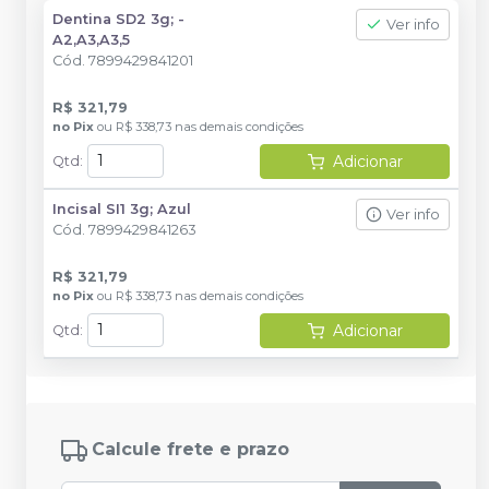
Dentina SD2 3g; -
Ver info
A2,A3,A3,5
Cód.
7899429841201
R$ 321,79
no
Pix
ou
R$ 338,73
nas demais condições
Adicionar
Qtd
:
Incisal SI1 3g; Azul
Ver info
Cód.
7899429841263
R$ 321,79
no
Pix
ou
R$ 338,73
nas demais condições
Adicionar
Qtd
:
Calcule frete e prazo