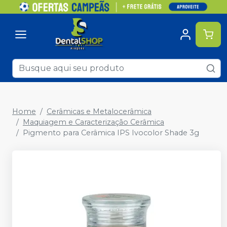
Home
Cerâmicas e Metalocerâmica
Maquiagem e Caracterização Cerâmica
Pigmento para Cerâmica IPS Ivocolor Shade 3g