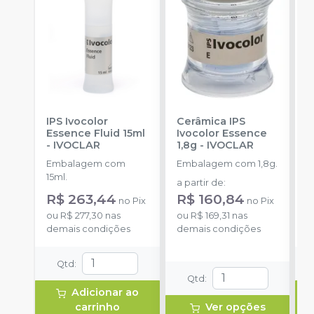
IPS Ivocolor
Cerâmica IPS
G
Essence Fluid 15ml
Ivocolor Essence
F
-
IVOCLAR
1,8g
-
IVOCLAR
P
M
Embalagem com
Embalagem com 1,8g.
E
15ml.
a partir de
:
R
R$ 263,44
R$ 160,84
no
Pix
no
Pix
o
ou
R$ 277,30
nas
ou
R$ 169,31
nas
d
demais condições
demais condições
Qtd
:
Qtd
:
Adicionar ao
carrinho
Ver opções