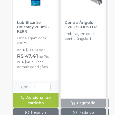
Lubrificante
Contra-Ângulo
C
Unispray 200ml
-
T20
-
SCHUSTER
B
KERR
S
Embalagem com 1
Embalagem com
E
contra-ângulo, 1
200ml
u
adaptador de
(
refrigeração e 1
de
:
R$ 89,90
por
:
manual operacional.
R$ 47,41
no
Pix
ou
R$ 49,90
nas
demais condições
Qtd
:
Adicionar ao
carrinho
Esgotado
Pedir via
Pedir via