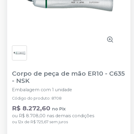
Corpo de peça de mão ER10 - C635
-
NSK
Embalagem com 1 unidade
Código do produto
:
8708
R$ 8.272,60
no
Pix
ou
R$ 8.708,00
nas demais condições
ou
12
x
de
R$ 725,67
sem juros