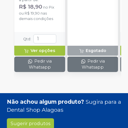
R
R$ 18,90
no
Pix
o
ou
R$ 19,90
nas
d
demais condições
Qtd
:
Ver opções
Esgotado
Pedir via
Pedir via
Whatsapp
Whatsapp
Não achou algum produto?
Sugira para a
Dental Shop Alagoas
Sugerir produtos