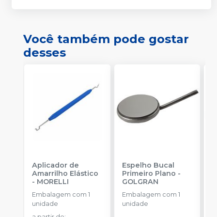
Você também pode gostar
desses
Aplicador de
Espelho Bucal
E
Amarrilho Elástico
Primeiro Plano
-
C
-
MORELLI
GOLGRAN
E
Embalagem com 1
Embalagem com 1
u
unidade
unidade
a
a partir de
: