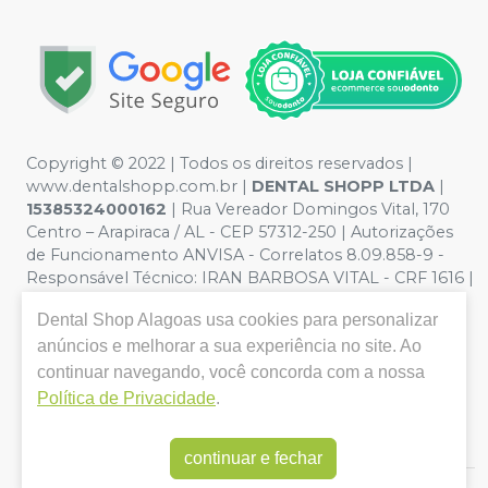
Copyright © 2022 | Todos os direitos reservados |
www.dentalshopp.com.br |
DENTAL SHOPP LTDA
|
15385324000162
| Rua Vereador Domingos Vital, 170
Centro – Arapiraca / AL - CEP 57312-250 | Autorizações
de Funcionamento ANVISA - Correlatos 8.09.858-9 -
Responsável Técnico:
IRAN BARBOSA VITAL - CRF 1616 |
Política de Privacidade e Segurança - Fotos meramente
Dental Shop Alagoas
usa cookies para personalizar
ilustrativas - Os preços e condições da loja virtual estão
sujeitos a alterações. Em caso de divergência de preços
anúncios e melhorar a sua experiência no site. Ao
no site, o valor válido é o do Carrinho de Compra. Não
continuar navegando, você concorda com a nossa
vendemos por atacado, por isso nos reservamos o
Política de Privacidade
.
direito de não atender compras de grandes volumes
pelo site.
continuar e fechar