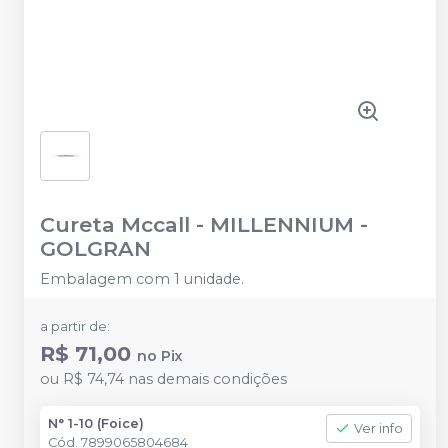
Cureta Mccall
-
MILLENNIUM -
GOLGRAN
Embalagem com 1 unidade.
a partir de:
R$ 71,00
no
Pix
ou
R$ 74,74
nas demais condições
N° 1-10 (Foice)
Ver info
Cód.
7899065804684