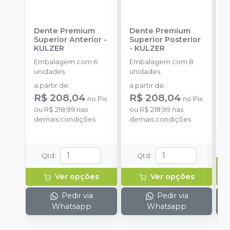
Dente Premium
Dente Premium
K
Superior Anterior
-
Superior Posterior
P
KULZER
-
KULZER
1
Embalagem com 6
Embalagem com 8
K
unidades.
unidades.
1
d
a partir de
:
a partir de
:
d
p
R$ 208,04
R$ 208,04
R
no
Pix
no
Pix
ou
R$ 218,99
nas
ou
R$ 218,99
nas
o
demais condições
demais condições
d
Qtd
:
Qtd
:
Ver opções
Ver opções
Pedir via
Pedir via
Whatsapp
Whatsapp