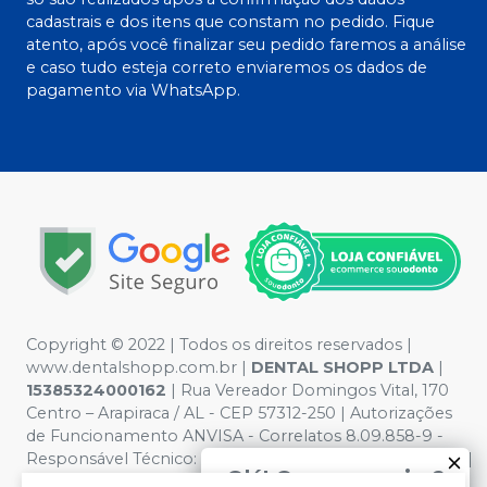
cadastrais e dos itens que constam no pedido. Fique
atento, após você finalizar seu pedido faremos a análise
e caso tudo esteja correto enviaremos os dados de
pagamento via WhatsApp.
Copyright © 2022 | Todos os direitos reservados |
www.dentalshopp.com.br |
DENTAL SHOPP LTDA
|
15385324000162
| Rua Vereador Domingos Vital, 170
Centro – Arapiraca / AL - CEP 57312-250 | Autorizações
de Funcionamento ANVISA - Correlatos 8.09.858-9 -
Responsável Técnico:
IRAN BARBOSA VITAL - CRF 1616 |
Olá! Quer negociar?
Política de Privacidade e Segurança - Fotos meramente