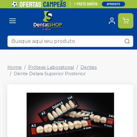
Home
Prótese Laboratorial
Dentes
Dente Delara Superior Posterior