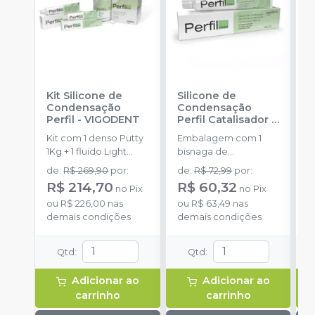
Kit Silicone de
Silicone de
S
Condensação
Condensação
E
Perfil
-
VIGODENT
Perfil Catalisador
-
D
VIGODENT
R
Kit com 1 denso Putty
Embalagem com 1
E
S
1Kg + 1 fluido Light
bisnaga de
p
Body 120g + 1
catalisador com 50g.
c
de
:
R$ 269,90
por
:
de
:
R$ 72,99
por
:
R
catalisador 60ml.
c
R$ 214,70
R$ 60,32
no
Pix
no
Pix
o
ou
R$ 226,00
nas
ou
R$ 63,49
nas
d
demais condições
demais condições
Qtd
:
Qtd
:
Adicionar ao
Adicionar ao
carrinho
carrinho