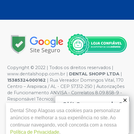
Copyright © 2022 | Todos os direitos reservados |
www.dentalshopp.com.br |
DENTAL SHOPP LTDA
|
15385324000162
| Rua Vereador Domingos Vital, 170
Centro – Arapiraca / AL - CEP 57312-250 | Autorizações
de Funcionamento ANVISA - Correlatos 8.09.858-9 -
Responsável Técnico:
IRAN BARBOSA VITAL - CRF 1616 |
Olá! Quer negociar?
Política de Privacidade e Segurança - Fotos meramente
Dental Shop Alagoas
usa cookies para personalizar
ilustrativas - Os preços e condições da loja virtual estão
Clique aqui para falar conosco
sujeitos a alterações. Em caso de divergência de preços
anúncios e melhorar a sua experiência no site. Ao
Enviar mensagem
no site, o valor válido é o do Carrinho de Compra. Não
continuar navegando, você concorda com a nossa
vendemos por atacado, por isso nos reservamos o
Política de Privacidade
.