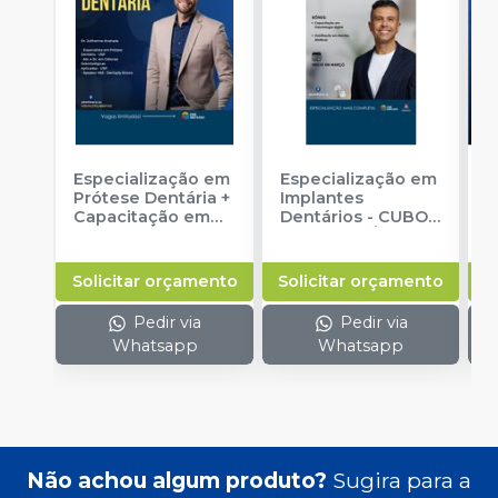
Especialização em
Especialização em
C
Prótese Dentária +
Implantes
A
Capacitação em
Dentários
-
CUBO
e
Odontologia
ODONTOLÓGICO
Digital
-
CUBO
ODONTOLÓGICO
Solicitar orçamento
Solicitar orçamento
S
Pedir via
Pedir via
Whatsapp
Whatsapp
Não achou algum produto?
Sugira para a