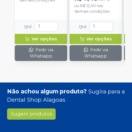
demais condições
ou
R$ 12,00
nas
o
demais condições
d
Qtd
:
Qtd
:
Ver opções
Ver opções
Pedir via
Pedir via
Whatsapp
Whatsapp
Não achou algum produto?
Sugira para a
Dental Shop Alagoas
Sugerir produtos