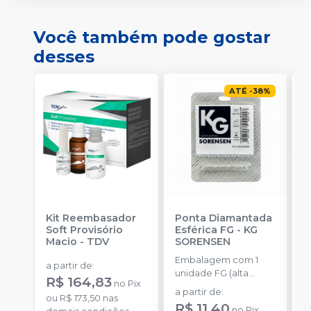
Você também pode gostar
desses
ATÉ
-
38
%
Kit Reembasador
Ponta Diamantada
R
Soft Provisório
Esférica FG
-
KG
P
Macio
-
TDV
SORENSEN
S
Embalagem com 1
E
a partir de
:
unidade FG (alta
c
R$ 164,83
no
Pix
rotação).
m
a partir de
:
a
ou
R$ 173,50
nas
m
R$ 11,40
no
Pix