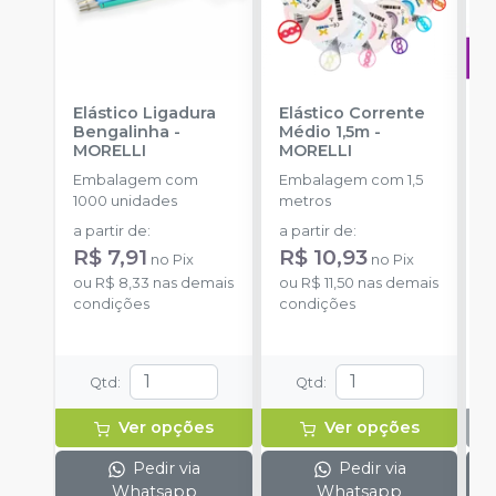
Elástico Ligadura
Elástico Corrente
A
Bengalinha
-
Médio 1,5m
-
O
MORELLI
MORELLI
T
-
Embalagem com
Embalagem com 1,5
E
1000 unidades
metros
S
a partir de
:
a partir de
:
R$ 7,91
R$ 10,93
no
Pix
no
Pix
ou
R$ 8,33
nas demais
ou
R$ 11,50
nas demais
condições
condições
Qtd
:
Qtd
:
Ver opções
Ver opções
Pedir via
Pedir via
Whatsapp
Whatsapp