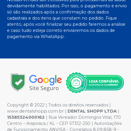
devidamente habilitados. Por isso, o pagamento e envio
só são realizados após a confirmação dos dados
cadastrais e dos itens que constam no pedido. Fique
atento, após você finalizar seu pedido faremos a análise
e caso tudo esteja correto enviaremos os dados de
pagamento via WhatsApp.
Copyright © 2022 | Todos os direitos reservados |
www.dentalshopp.com.br |
DENTAL SHOPP LTDA
|
15385324000162
| Rua Vereador Domingos Vital, 170
Centro – Arapiraca / AL - CEP 57312-250 | Autorizações
de Funcionamento ANVISA - Correlatos 8.09.858-9 -