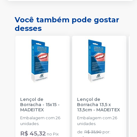
Você também pode gostar
desses
Lençol de
Lençol de
L
Borracha - 15x15
-
Borracha 13,5 x
MADEITEX
13,5cm
-
MADEITEX
S
Embalagem com 26
Embalagem com 26
E
unidades.
unidades.
u
R$ 45,32
de
:
R$ 35,90
por
:
a
no
Pix