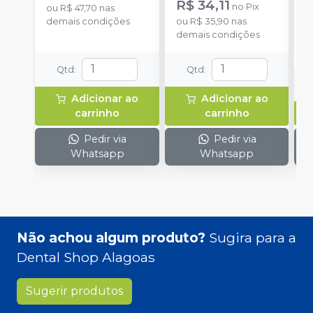
R$ 34,11
no
Pix
ou
R$ 47,70
nas
demais condições
ou
R$ 35,90
nas
o
demais condições
d
Qtd
:
Qtd
:
Adicionar ao
Adicionar ao
carrinho
carrinho
Pedir via
Pedir via
Whatsapp
Whatsapp
Não achou algum produto?
Sugira para a
Dental Shop Alagoas
Sugerir produtos