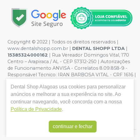
Copyright © 2022 | Todos os direitos reservados |
www.dentalshopp.com.br |
DENTAL SHOPP LTDA
|
15385324000162
| Rua Vereador Domingos Vital, 170
Centro – Arapiraca / AL - CEP 57312-250 | Autorizações
de Funcionamento ANVISA - Correlatos 8.09.858-9 -
Responsável Técnico:
IRAN BARBOSA VITAL - CRF 1616 |
Política de Privacidade e Segurança - Fotos meramente
Dental Shop Alagoas
usa cookies para personalizar
ilustrativas - Os preços e condições da loja virtual estão
anúncios e melhorar a sua experiência no site. Ao
sujeitos a alterações. Em caso de divergência de preços
no site, o valor válido é o do Carrinho de Compra. Não
continuar navegando, você concorda com a nossa
vendemos por atacado, por isso nos reservamos o
Política de Privacidade
.
direito de não atender compras de grandes volumes
pelo site.
continuar e fechar
E-commerce produzido por
Sou Odonto Ecommerce
.