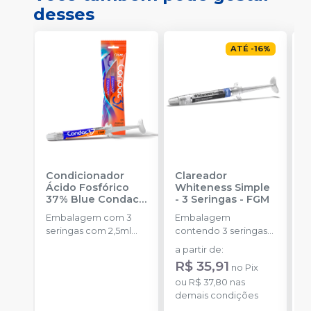
desses
ATÉ
-
16
%
Condicionador
Clareador
R
Ácido Fosfórico
Whiteness Simple
X
37% Blue Condac
-
- 3 Seringas
-
FGM
E
FGM
Embalagem com 3
Embalagem
s
seringas com 2,5ml
contendo 3 seringas
a
cada uma e 3
com 3g de gel cada
a partir de
:
R
ponteiras para
uma.
R$ 35,91
no
Pix
aplicação.
o
ou
R$ 37,80
nas
d
demais condições