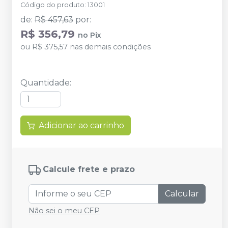
Código do produto
:
13001
de
:
R$ 457,63
por
:
R$ 356,79
no
Pix
ou
R$ 375,57
nas demais condições
Quantidade
:
Adicionar ao carrinho
Calcule frete e prazo
Calcular
Não sei o meu CEP