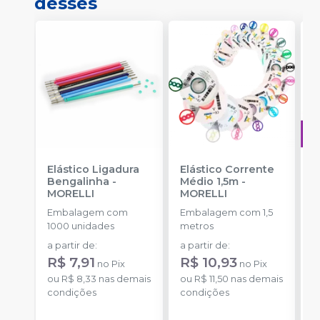
desses
Elástico Ligadura
Elástico Corrente
A
Bengalinha
-
Médio 1,5m
-
O
MORELLI
MORELLI
T
-
Embalagem com
Embalagem com 1,5
E
1000 unidades
metros
S
a partir de
:
a partir de
:
R$ 7,91
R$ 10,93
no
Pix
no
Pix
ou
R$ 8,33
nas demais
ou
R$ 11,50
nas demais
condições
condições