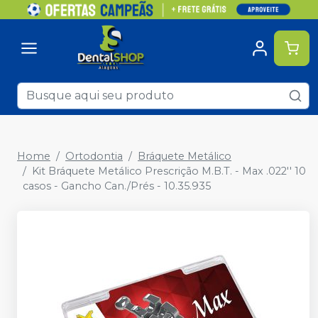
Home
Ortodontia
Bráquete Metálico
Kit Bráquete Metálico Prescrição M.B.T. - Max .022'' 10
casos - Gancho Can./Prés - 10.35.935