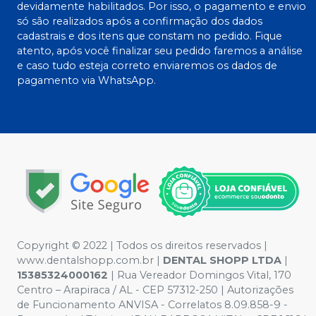
devidamente habilitados. Por isso, o pagamento e envio
só são realizados após a confirmação dos dados
cadastrais e dos itens que constam no pedido. Fique
atento, após você finalizar seu pedido faremos a análise
e caso tudo esteja correto enviaremos os dados de
pagamento via WhatsApp.
Copyright © 2022 | Todos os direitos reservados |
www.dentalshopp.com.br |
DENTAL SHOPP LTDA
|
15385324000162
| Rua Vereador Domingos Vital, 170
Centro – Arapiraca / AL - CEP 57312-250 | Autorizações
de Funcionamento ANVISA - Correlatos 8.09.858-9 -