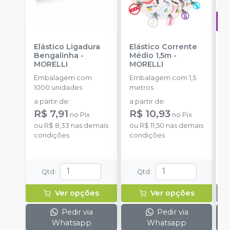
Elástico Ligadura
Elástico Corrente
A
Bengalinha
-
Médio 1,5m
-
O
MORELLI
MORELLI
T
-
Embalagem com
Embalagem com 1,5
E
1000 unidades
metros
S
a partir de
:
a partir de
:
R$ 7,91
R$ 10,93
no
Pix
no
Pix
ou
R$ 8,33
nas demais
ou
R$ 11,50
nas demais
condições
condições
Qtd
:
Qtd
:
Ver opções
Ver opções
Pedir via
Pedir via
Whatsapp
Whatsapp