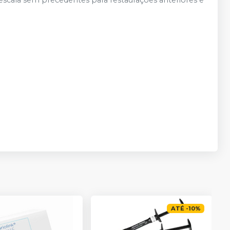
 escala sem precedentes para restaurações anteriores e
ATÉ
-
10
%