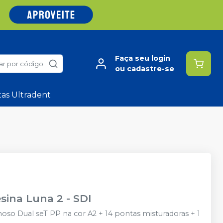
Faça seu login
ar por código
ou cadastre-se
tas Ultradent
esina Luna 2
-
SDI
oso Dual seT PP na cor A2 + 14 pontas misturadoras + 1