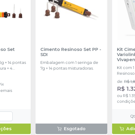
so Set
Cimento Resinoso Set PP
-
Kit Cim
SDI
Variolin
Vivape
g + 14 pontas
Embalagem com 1 seringa de
Kit com 
ura + 4
7g + 14 pontas misturadoras.
Resinoso 
(2g) – Cor
de
:
R$ 1,
Pix
Seringa 
R$ 1.3
demais
Variolink 
ou
R$ 1.3
Cor: Neut
condiçõ
Adesivo 
Universal
de Prime
Q
Seringa d
Liquid Str
pções
Esgotado
Adi