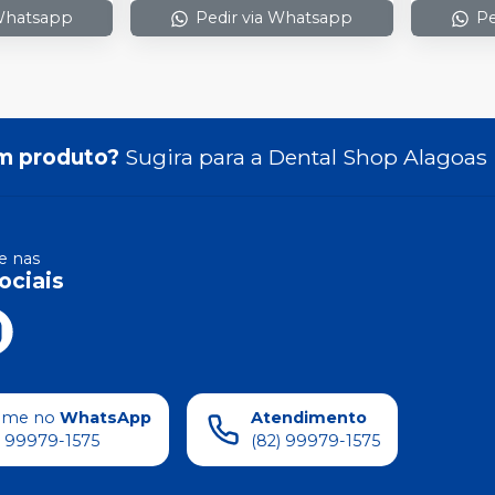
 Whatsapp
Pedir via Whatsapp
Pe
m produto?
Sugira para a
Dental Shop Alagoas
 nas
ociais
ame no
WhatsApp
Atendimento
) 99979-1575
(82) 99979-1575