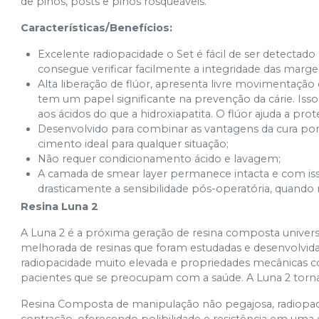
de pinos, posts e pinos rosqueáveis.
Características/Benefícios:
Excelente radiopacidade o Set é fácil de ser detectado
consegue verificar facilmente a integridade das marg
Alta liberação de flúor, apresenta livre movimentação d
tem um papel significante na prevenção da cárie. Isso 
aos ácidos do que a hidroxiapatita. O flúor ajuda a prot
Desenvolvido para combinar as vantagens da cura por r
cimento ideal para qualquer situação;
Não requer condicionamento ácido e lavagem;
A camada de smear layer permanece intacta e com isso
drasticamente a sensibilidade pós-operatória, quando 
Resina Luna 2
A Luna 2 é a próxima geração de resina composta univers
melhorada de resinas que foram estudadas e desenvolvid
radiopacidade muito elevada e propriedades mecânicas co
pacientes que se preocupam com a saúde. A Luna 2 torna 
Resina Composta de manipulação não pegajosa, radiopaca