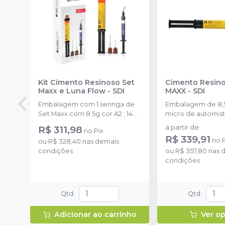
Kit Cimento Resinoso Set
Cimento Resino
Maxx e Luna Flow
-
SDI
MAXX
-
SDI
Embalagem com 1 seringa de
Embalagem de 8,5
Set Maxx com 8.5g cor A2 ; 14
micro de automist
pontas misturadoras e 1 seringa
pontas
R$ 311,98
a partir de
:
no
Pix
de Luna Flow 2g cor A2.
R$ 339,91
no
ou
R$ 328,40
nas demais
condições
ou
R$ 357,80
nas 
condições
Qtd
:
Qtd
:
Adicionar ao carrinho
Ver o