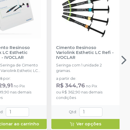
ento Resinoso
Cimento Resinoso
k LC Esthetic
Variolink Esthetic LC Refi
-
n
-
IVOCLAR
IVOCLAR
1 Seringa de Cimento
Seringa com 1 unidade 2
Variolink Esthetic LC
gramas.
: Neutral (Neutra), 1
85
por
:
a partir de
:
de Pasta de Teste
29,91
R$ 344,76
no
Pix
no
Pix
Esthetic Try-In (1,7g) –
99,90
nas demais
ou
R$ 362,90
nas demais
ral, 1 Caneta de
es
condições
Tetric N-Bond
 VivaPen (2ml), 1 Frasco
r Monobond N (5g), 1
td
:
Qtd
:
e Gel de Glicerina
ip (2,5g), 100 Ponteiras
cionar ao carrinho
Ver opções