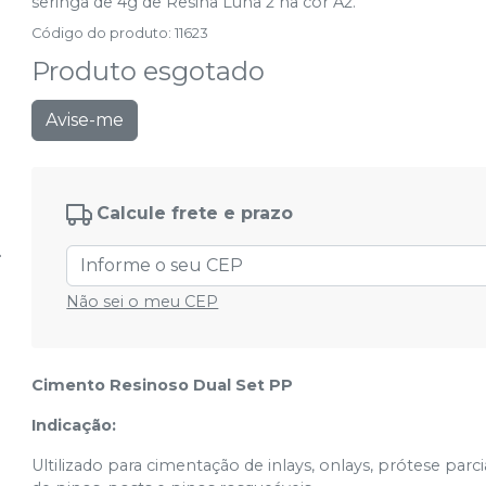
seringa de 4g de Resina Luna 2 na cor A2.
Código do produto
:
11623
Produto esgotado
Avise-me
Calcule frete e prazo
Não sei o meu CEP
Cimento Resinoso Dual Set PP
Indicação:
Ultilizado para cimentação de inlays, onlays, prótese parc