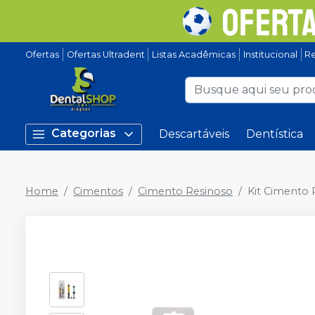
Ofertas
Ofertas Ultradent
Listas Acadêmicas
Institucional
Re
Categorias
Descartáveis
Dentística
Home
Cimentos
Cimento Resinoso
Kit Cimento 