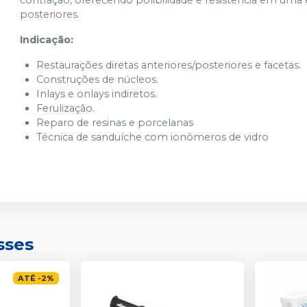
contração, oferecendo polibilidade e resistência em uma
posteriores.
Indicação:
Restaurações diretas anteriores/posteriores e facetas.
Construções de núcleos.
Inlays e onlays indiretos.
Ferulização.
Reparo de resinas e porcelanas
Técnica de sanduíche com ionômeros de vidro
sses
ATÉ
-
2
%