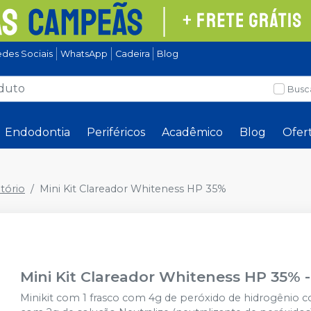
des Sociais
WhatsApp
Cadeira
Blog
Busc
Endodontia
Periféricos
Acadêmico
Blog
Ofer
tório
Mini Kit Clareador Whiteness HP 35%
Mini Kit Clareador Whiteness HP 35%
Minikit com 1 frasco com 4g de peróxido de hidrogênio c