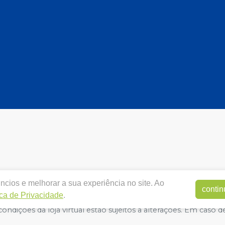
ncios e melhorar a sua experiência no site. Ao
.dentalshopp.com.br |
DENTAL SHOPP LTDA
|
153853240001
contin
ica de Privacidade
.
VISA - Correlatos 8.09.858-9 -
Responsável Técnico:
IRAN BA
ndições da loja virtual estão sujeitos a alterações. Em caso de
o nos reservamos o direito de não atender compras de grand