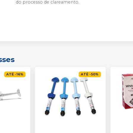
do processo de clareamento.
sses
ATÉ
-
16
%
ATÉ
-
50
%