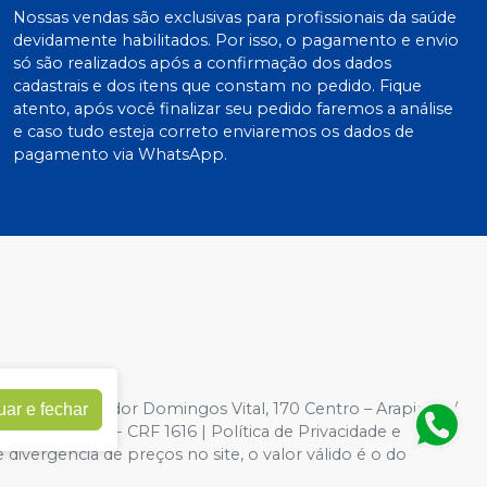
Nossas vendas são exclusivas para profissionais da saúde
devidamente habilitados. Por isso, o pagamento e envio
só são realizados após a confirmação dos dados
cadastrais e dos itens que constam no pedido. Fique
atento, após você finalizar seu pedido faremos a análise
e caso tudo esteja correto enviaremos os dados de
pagamento via WhatsApp.
62
| Rua Vereador Domingos Vital, 170 Centro – Arapiraca /
uar e fechar
RBOSA VITAL - CRF 1616 |
Política de Privacidade e
 divergência de preços no site, o valor válido é o do
es volumes pelo site.