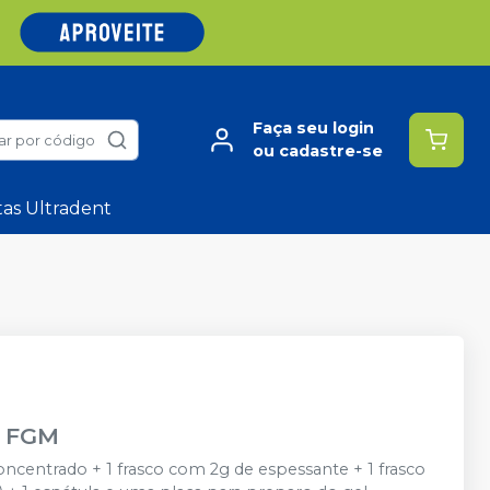
Faça seu login
ar por código
ou cadastre-se
tas Ultradent
-
FGM
oncentrado + 1 frasco com 2g de espessante + 1 frasco