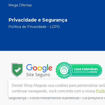
Mega Ofertas
Privacidade e Segurança
Política de Privacidade - LGPD
Dental Shop Alagoas
usa cookies para personalizar anú
Copyright © 2022 | Todos os direitos reservados | www
continuar navegando, você concorda com a nossa
Polít
AL - CEP 57312-250 | Autorizações de Funcionamento AN
Segurança - Fotos meramente ilustrativas - Os preços e co
Carrinho de Compra. Não vendemos por atacado, por iss