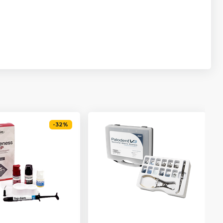
-
32
%