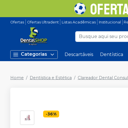
Ofertas
Ofertas Ultradent
Listas Acadêmicas
Institucional
Re
Categorias
Descartáveis
Dentística
Home
Dentística e Estética
Clareador Dental Consul
-
36
%