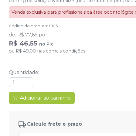
com 2g de solução Neutralize (neutralizante de peróxidos
Venda exclusiva para profissionais da área odontológica
Código do produto
:
8105
de
:
R$ 77,69
por
:
R$ 46,55
no
Pix
ou
R$ 49,00
nas demais condições
Quantidade
:
Adicionar ao carrinho
Calcule frete e prazo