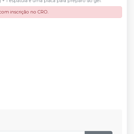
) + 1 espátula e uma placa para preparo do gel.
 com inscrição no CRO.