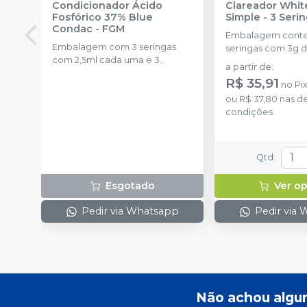
Condicionador Ácido
Clareador Whit
Fosfórico 37% Blue
Simple - 3 Seri
Condac
-
FGM
Embalagem cont
Embalagem com 3 seringas
seringas com 3g d
com 2,5ml cada uma e 3
uma.
a partir de
:
ponteiras para aplicação.
R$ 35,91
no
Pi
ou
R$ 37,80
nas d
condições
Qtd
:
Esgotado
Ver o
Pedir via Whatsapp
Pedir via
Não achou algu