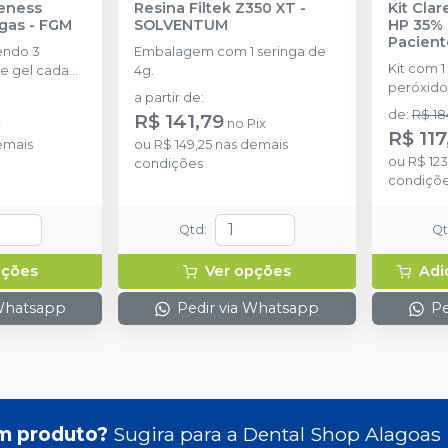
eness
Resina Filtek Z350 XT
-
Kit Cla
ngas
-
FGM
SOLVENTUM
HP 35% 
Pacient
endo 3
Embalagem com 1 seringa de
Kit com 1
e gel cada
4g.
peróxido
a partir de
:
concentr
de
:
R$ 18
R$ 141,79
x
no
Pix
de espess
R$ 117
emais
ou
R$ 149,25
nas demais
2g de sol
ou
R$ 12
condições
(neutrali
condiçõ
espátula
preparo 
com 2g.
Qtd
:
Q
pções
Ver opções
Adi
 Whatsapp
Pedir via Whatsapp
Pe
m produto?
Sugira para a
Dental Shop Alagoas