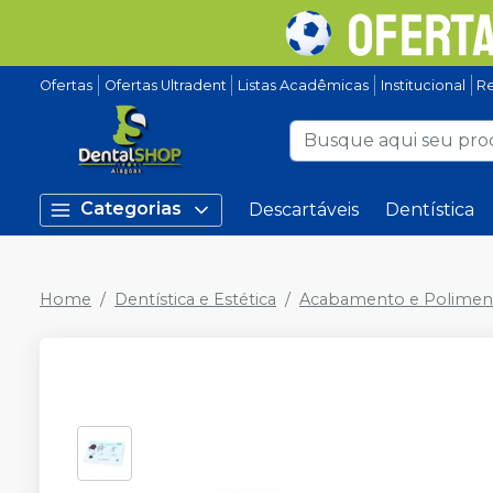
Ofertas
Ofertas Ultradent
Listas Acadêmicas
Institucional
Re
Categorias
Descartáveis
Dentística
Home
Dentística e Estética
Acabamento e Polimen