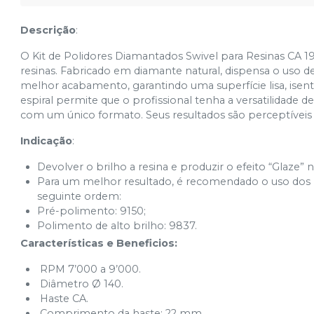
Descrição
:
O Kit de Polidores Diamantados Swivel para Resinas CA 1
resinas. Fabricado em diamante natural, dispensa o uso d
melhor acabamento, garantindo uma superfície lisa, isen
espiral permite que o profissional tenha a versatilidade 
com um único formato. Seus resultados são perceptívei
Indicação
:
Devolver o brilho a resina e produzir o efeito “Glaze” 
Para um melhor resultado, é recomendado o uso dos 
seguinte ordem:
Pré-polimento: 9150;
Polimento de alto brilho: 9837.
Características e Beneficios:
RPM 7’000 a 9’000.
Diâmetro Ø 140.
Haste CA.
Comprimento da haste: 22 mm.