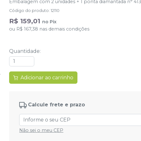
Embalagem com 2 unidades + 1 ponta diamantada n° 413
Código do produto
:
12110
R$ 159,01
no
Pix
ou
R$ 167,38
nas demais condições
Quantidade
:
Adicionar ao carrinho
Calcule frete e prazo
Não sei o meu CEP