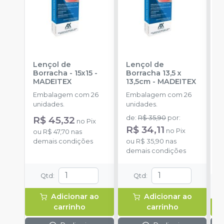
Lençol de
Lençol de
L
Borracha - 15x15
-
Borracha 13,5 x
MADEITEX
13,5cm
-
MADEITEX
S
Embalagem com 26
Embalagem com 26
E
unidades.
unidades.
u
R$ 45,32
de
:
R$ 35,90
por
:
a
no
Pix
R$ 34,11
no
Pix
ou
R$ 47,70
nas
demais condições
ou
R$ 35,90
nas
o
demais condições
d
Qtd
:
Qtd
:
Adicionar ao
Adicionar ao
carrinho
carrinho