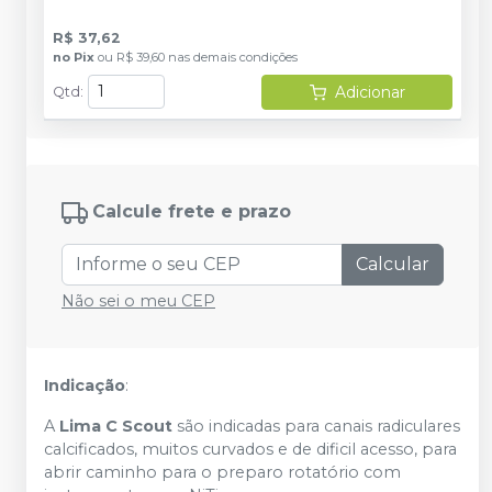
R$ 37,62
no
Pix
ou
R$ 39,60
nas demais condições
Adicionar
Qtd
:
Calcule frete e prazo
Calcular
Não sei o meu CEP
Indicação
:
A
Lima C Scout
são indicadas para canais radiculares
calcificados, muitos curvados e de dificil acesso, para
abrir caminho para o preparo rotatório com