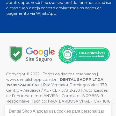
atento, após você finalizar seu pedido faremos a análise
e caso tudo esteja correto enviaremos os dados de
pagamento via WhatsApp.
Copyright © 2022 | Todos os direitos reservados |
www.dentalshopp.com.br |
DENTAL SHOPP LTDA
|
15385324000162
| Rua Vereador Domingos Vital, 170
Centro – Arapiraca / AL - CEP 57312-250 | Autorizações
de Funcionamento ANVISA - Correlatos 8.09.858-9 -
Responsável Técnico:
IRAN BARBOSA VITAL - CRF 1616 |
Política de Privacidade e Segurança - Fotos meramente
Dental Shop Alagoas
usa cookies para personalizar
ilustrativas - Os preços e condições da loja virtual estão