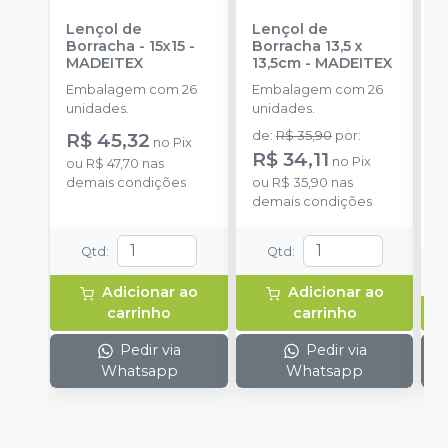
Lençol de
Lençol de
L
Borracha - 15x15
-
Borracha 13,5 x
MADEITEX
13,5cm
-
MADEITEX
S
Embalagem com 26
Embalagem com 26
E
unidades.
unidades.
u
R$ 45,32
de
:
R$ 35,90
por
:
a
no
Pix
R$ 34,11
no
Pix
ou
R$ 47,70
nas
demais condições
ou
R$ 35,90
nas
o
demais condições
d
Qtd
:
Qtd
:
Adicionar ao
Adicionar ao
carrinho
carrinho
Pedir via
Pedir via
Whatsapp
Whatsapp