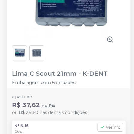
Lima C Scout 21mm
-
K-DENT
Embalagem com 6 unidades.
a partir de:
R$ 37,62
no
Pix
ou
R$ 39,60
nas demais condições
N° 6-15
Ver info
Cód.