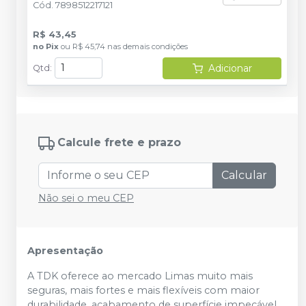
Cód.
7898512217121
R$ 43,45
no
Pix
ou
R$ 45,74
nas demais condições
Adicionar
Qtd
:
Calcule frete e prazo
Calcular
Não sei o meu CEP
Apresentação
A TDK oferece ao mercado Limas muito mais
seguras, mais fortes e mais flexíveis com maior
durabilidade, acabamento de superfície impecável,