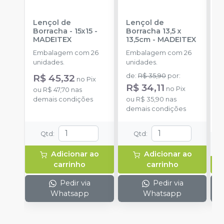
Lençol de
Lençol de
L
Borracha - 15x15
-
Borracha 13,5 x
MADEITEX
13,5cm
-
MADEITEX
S
Embalagem com 26
Embalagem com 26
E
unidades.
unidades.
u
R$ 45,32
de
:
R$ 35,90
por
:
a
no
Pix
R$ 34,11
no
Pix
ou
R$ 47,70
nas
demais condições
ou
R$ 35,90
nas
o
demais condições
d
Qtd
:
Qtd
:
Adicionar ao
Adicionar ao
carrinho
carrinho
Pedir via
Pedir via
Whatsapp
Whatsapp