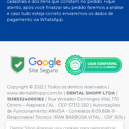
cadastrais e dos itens que constam no pedido. Fique
atento, após você finalizar seu pedido faremos a análise
e caso tudo esteja correto enviaremos os dados de
pagamento via WhatsApp.
Copyright © 2022 | Todos os direitos reservados |
www.dentalshopp.com.br |
DENTAL SHOPP LTDA
|
15385324000162
| Rua Vereador Domingos Vital, 170
Centro – Arapiraca / AL - CEP 57312-250 | Autorizações
de Funcionamento ANVISA - Correlatos 8.09.858-9 -
Responsável Técnico:
IRAN BARBOSA VITAL - CRF 1616 |
Política de Privacidade e Segurança - Fotos meramente
Dental Shop Alagoas
usa cookies para personalizar