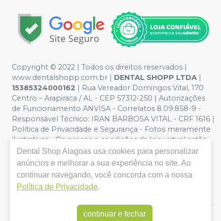
Copyright © 2022 | Todos os direitos reservados |
www.dentalshopp.com.br |
DENTAL SHOPP LTDA
|
15385324000162
| Rua Vereador Domingos Vital, 170
Centro – Arapiraca / AL - CEP 57312-250 | Autorizações
de Funcionamento ANVISA - Correlatos 8.09.858-9 -
Responsável Técnico:
IRAN BARBOSA VITAL - CRF 1616 |
Política de Privacidade e Segurança - Fotos meramente
ilustrativas - Os preços e condições da loja virtual estão
sujeitos a alterações. Em caso de divergência de preços
Dental Shop Alagoas
usa cookies para personalizar
no site, o valor válido é o do Carrinho de Compra. Não
anúncios e melhorar a sua experiência no site. Ao
vendemos por atacado, por isso nos reservamos o
continuar navegando, você concorda com a nossa
direito de não atender compras de grandes volumes
Política de Privacidade
.
pelo site.
continuar e fechar
E-commerce produzido por
Sou Odonto Ecommerce
.