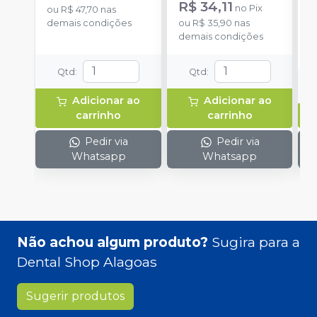
R$ 34,11
no
Pix
ou
R$ 47,70
nas
demais condições
ou
R$ 35,90
nas
o
demais condições
d
Qtd
:
Qtd
:
Adicionar ao
Adicionar ao
carrinho
carrinho
Pedir via
Pedir via
Whatsapp
Whatsapp
Não achou algum produto?
Sugira para a
Dental Shop Alagoas
Sugerir produtos