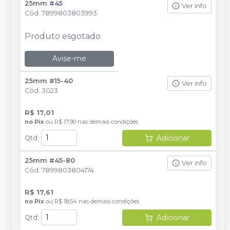
25mm #45
Ver info
Cód.
7899803803993
Produto esgotado
Avise-me
25mm #15-40
Ver info
Cód.
3023
R$ 17,01
no
Pix
ou
R$ 17,90
nas demais condições
Adicionar
Qtd
:
25mm #45-80
Ver info
Cód.
7899803804174
R$ 17,61
no
Pix
ou
R$ 18,54
nas demais condições
Adicionar
Qtd
: