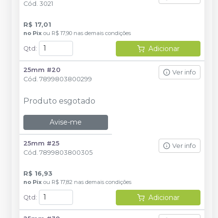
Cód.
3021
R$ 17,01
no
Pix
ou
R$ 17,90
nas demais condições
Adicionar
Qtd
:
25mm #20
Ver info
Cód.
7899803800299
Produto esgotado
Avise-me
25mm #25
Ver info
Cód.
7899803800305
R$ 16,93
no
Pix
ou
R$ 17,82
nas demais condições
Adicionar
Qtd
: