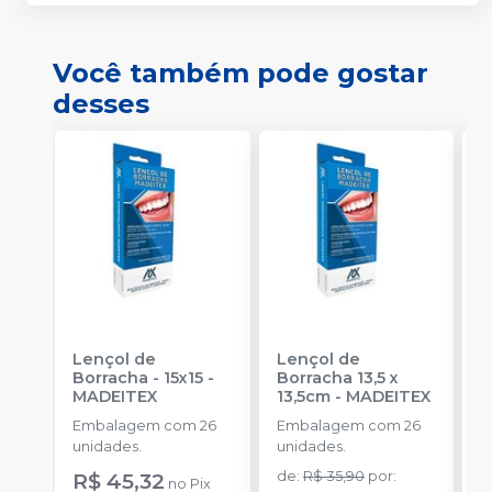
Você também pode gostar
desses
Lençol de
Lençol de
L
Borracha - 15x15
-
Borracha 13,5 x
MADEITEX
13,5cm
-
MADEITEX
S
Embalagem com 26
Embalagem com 26
E
unidades.
unidades.
u
R$ 45,32
de
:
R$ 35,90
por
:
a
no
Pix