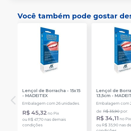
Você também pode gostar de
Lençol de Borracha - 15x15
Lençol de Borra
-
MADEITEX
13,5cm
-
MADEI
Embalagem com 26 unidades.
Embalagem com 2
R$ 45,32
de
:
R$ 35,90
por
:
no
Pix
R$ 34,11
no
Pi
ou
R$ 47,70
nas demais
condições
ou
R$ 35,90
nas d
condições