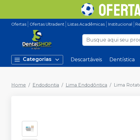
Ofertas
Ofertas Ultradent
Listas Acadêmicas
Institucional
Re
Categorias
Descartáveis
Dentística
Home
Endodontia
Lima Endodôntica
Lima Rotat