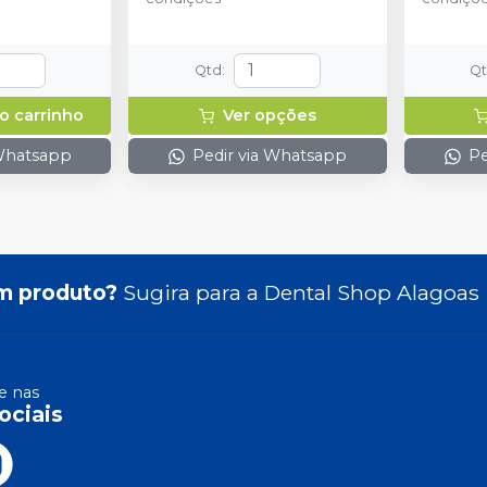
Qtd
:
Q
o carrinho
Ver opções
 Whatsapp
Pedir via Whatsapp
Pe
m produto?
Sugira para a
Dental Shop Alagoas
 nas
ociais