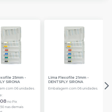
exofile 25mm
-
Lima Flexofile 21mm
-
LY SIRONA
DENTSPLY SIRONA
em com 06 unidades.
Embalagem com 06 unidades.
de
:
,08
no
Pix
,50
nas demais
es