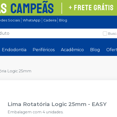
des Sociais
WhatsApp
Cadeira
Blog
Busc
Endodontia
Periféricos
Acadêmico
Blog
Ofer
ória Logic 25mm
Lima Rotatória Logic 25mm
-
EASY
Embalagem com 4 unidades.