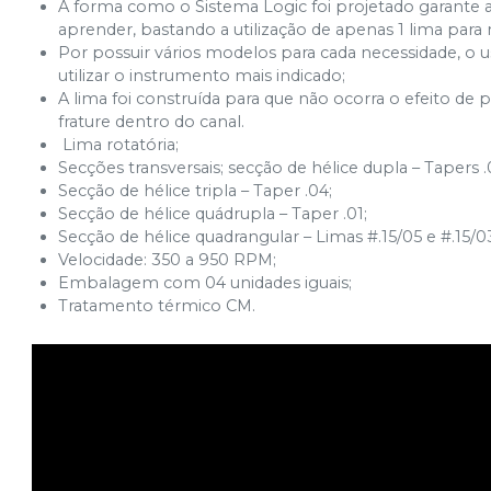
A forma como o Sistema Logic foi projetado garante 
aprender, bastando a utilização de apenas 1 lima pa
Por possuir vários modelos para cada necessidade, o
utilizar o instrumento mais indicado;
A lima foi construída para que não ocorra o efeito de 
frature dentro do canal.
Lima rotatória;
Secções transversais; secção de hélice dupla – Tapers .0
Secção de hélice tripla – Taper .04;
Secção de hélice quádrupla – Taper .01;
Secção de hélice quadrangular – Limas #.15/05 e #.15/0
Velocidade: 350 a 950 RPM;
Embalagem com 04 unidades iguais;
Tratamento térmico CM.