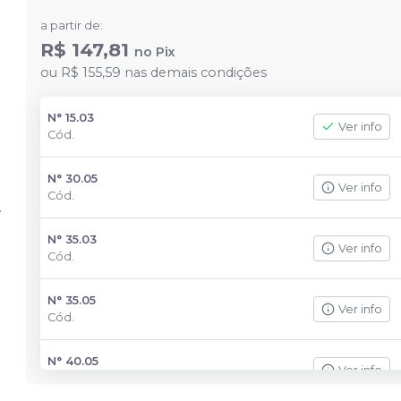
a partir de:
R$ 147,81
no
Pix
ou
R$ 155,59
nas demais condições
N° 15.03
Ver info
Cód.
N° 30.05
Ver info
Cód.
N° 35.03
Ver info
Cód.
N° 35.05
Ver info
Cód.
N° 40.05
Ver info
Cód.