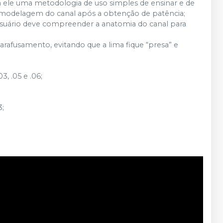
a ele uma metodologia de uso simples de ensinar e de
ra modelagem do canal após a obtenção de patência;
 usuário deve compreender a anatomia do canal para
parafusamento, evitando que a lima fique “presa” e
3, .05 e .06;
3;