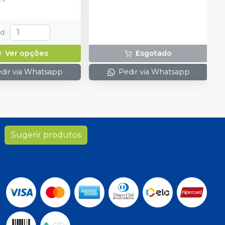
td
:
Ver opções
Esgotado
dir via Whatsapp
Pedir via Whatsapp
Sugerir produtos