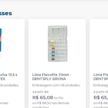
sses
cha 13,5 x
Lima Flexofile 31mm
-
Lima Fl
TEX
DENTSPLY SIRONA
DENTSP
6 unidades.
Embalagem com 06 unidades.
Embalag
a partir de
:
a partir 
R$ 65,08
R$ 65
x
no
Pix
emais
ou
R$ 68,50
nas demais
ou
R$ 68
condições
condiçõ