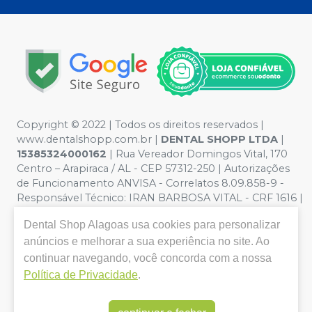
Copyright © 2022 | Todos os direitos reservados |
www.dentalshopp.com.br |
DENTAL SHOPP LTDA
|
15385324000162
| Rua Vereador Domingos Vital, 170
Centro – Arapiraca / AL - CEP 57312-250 | Autorizações
de Funcionamento ANVISA - Correlatos 8.09.858-9 -
Responsável Técnico:
IRAN BARBOSA VITAL - CRF 1616 |
Política de Privacidade e Segurança - Fotos meramente
Dental Shop Alagoas
usa cookies para personalizar
ilustrativas - Os preços e condições da loja virtual estão
sujeitos a alterações. Em caso de divergência de preços
anúncios e melhorar a sua experiência no site. Ao
no site, o valor válido é o do Carrinho de Compra. Não
continuar navegando, você concorda com a nossa
vendemos por atacado, por isso nos reservamos o
Política de Privacidade
.
direito de não atender compras de grandes volumes
pelo site.