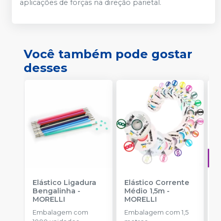
aplicações de forças na direção parietal.
Você também pode gostar
desses
Elástico Ligadura
Elástico Corrente
A
Bengalinha
-
Médio 1,5m
-
O
MORELLI
MORELLI
T
-
Embalagem com
Embalagem com 1,5
E