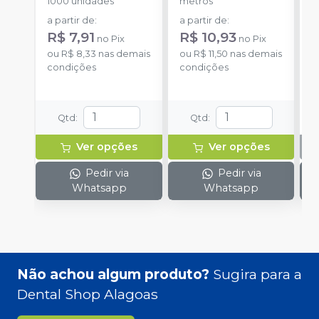
1000 unidades
metros
S
a partir de
:
a partir de
:
R$ 7,91
R$ 10,93
no
Pix
no
Pix
ou
R$ 8,33
nas demais
ou
R$ 11,50
nas demais
condições
condições
Qtd
:
Qtd
:
Ver opções
Ver opções
Pedir via
Pedir via
Whatsapp
Whatsapp
Não achou algum produto?
Sugira para a
Dental Shop Alagoas