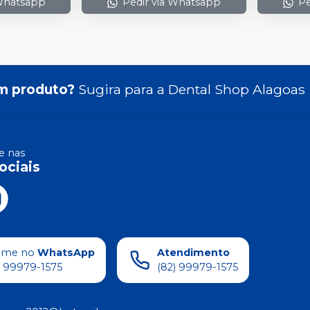
 Whatsapp
Pedir via Whatsapp
Pe
m produto?
Sugira para a
Dental Shop Alagoas
 nas
ociais
ame no
WhatsApp
Atendimento
) 99979-1575
(82) 99979-1575