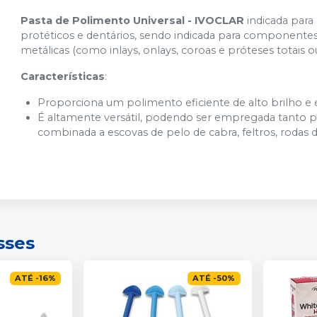
Pasta de Polimento Universal - IVOCLAR
indicada para
protéticos e dentários, sendo indicada para componentes 
metálicas (como inlays, onlays, coroas e próteses totais ou
Características
:
Proporciona um polimento eficiente de alto brilho e 
É altamente versátil, podendo ser empregada tanto p
combinada a escovas de pelo de cabra, feltros, rodas d
sses
ATÉ
-
16
%
ATÉ
-
50
%