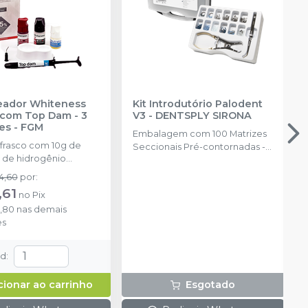
reador Whiteness
Kit Introdutório Palodent
com Top Dam - 3
V3
-
DENTSPLY SIRONA
es
-
FGM
Embalagem com 100 Matrizes
 frasco com 10g de
Seccionais Pré-contornadas -
 de hidrogênio
25 de cada tamanho: 3.5mm,
ado + 1 frasco com 5g
4.5mm, 5.5mm, 6.5mm, 75
4,60
por
:
ante + 1 frasco com
Cunhas Anatômicas - 25 de
,61
no
Pix
ução Neutralize
cada tamanho: P, M, G 30
3,80
nas demais
zante de peróxidos) + 1
Cunhas Protetoras Inteligentes
es
 e uma placa para
- 10 de cada tamanho: P, M, G, 1
do gel e 1 Top Dam
Anel Universal; 1 Anel Pequeno;
1 Alicate (Fórceps); 1 Pinça
td
:
Auxiliar. (Pin Tweezer)
cionar ao carrinho
Esgotado