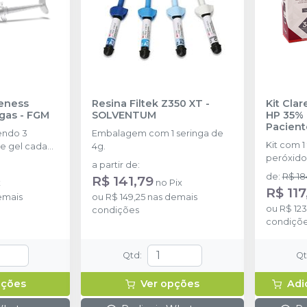
eness
Resina Filtek Z350 XT
-
Kit Cla
ngas
-
FGM
SOLVENTUM
HP 35% 
Pacient
endo 3
Embalagem com 1 seringa de
Kit com 1
e gel cada
4g.
peróxido
a partir de
:
concentr
de
:
R$ 18
R$ 141,79
x
no
Pix
de espess
R$ 117
emais
ou
R$ 149,25
nas demais
2g de sol
ou
R$ 12
condições
(neutrali
condiçõ
espátula
preparo 
com 2g.
Qtd
:
Q
pções
Ver opções
Adi