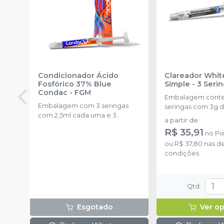
Condicionador Ácido
Clareador Whit
Fosfórico 37% Blue
Simple - 3 Seri
Condac
-
FGM
Embalagem cont
Embalagem com 3 seringas
seringas com 3g d
com 2,5ml cada uma e 3
uma.
a partir de
:
ponteiras para aplicação.
R$ 35,91
no
Pi
ou
R$ 37,80
nas d
condições
Qtd
:
Esgotado
Ver o