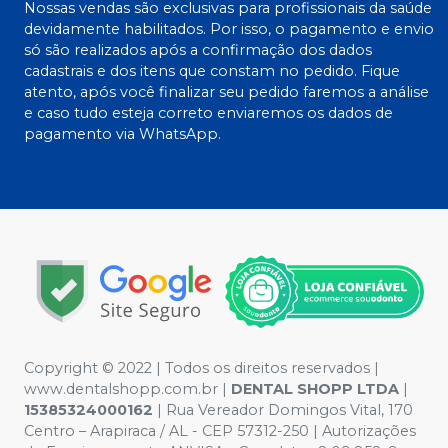
Nossas vendas são exclusivas para profissionais da saúde
devidamente habilitados. Por isso, o pagamento e envio
só são realizados após a confirmação dos dados
cadastrais e dos itens que constam no pedido. Fique
atento, após você finalizar seu pedido faremos a análise
e caso tudo esteja correto enviaremos os dados de
pagamento via WhatsApp.
Copyright © 2022 | Todos os direitos reservados |
www.dentalshopp.com.br |
DENTAL SHOPP LTDA
|
15385324000162
| Rua Vereador Domingos Vital, 170
Centro – Arapiraca / AL - CEP 57312-250 | Autorizações