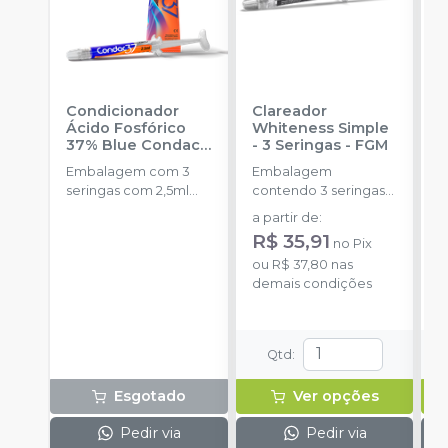
Condicionador
Clareador
R
Ácido Fosfórico
Whiteness Simple
X
37% Blue Condac
-
- 3 Seringas
-
FGM
E
FGM
Embalagem com 3
Embalagem
s
seringas com 2,5ml
contendo 3 seringas
a
cada uma e 3
com 3g de gel cada
a partir de
:
R
ponteiras para
uma.
R$ 35,91
no
Pix
aplicação.
o
ou
R$ 37,80
nas
d
demais condições
Qtd
:
Esgotado
Ver opções
Pedir via
Pedir via