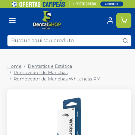
Home
Dentística e Estética
Removedor de Manchas
Removedor de Manchas Whiteness RM