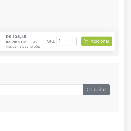
R$ 106,45
Adicionar
Qtd
:
no
Pix
ou
R$ 112,05
nas demais condições
Calcular