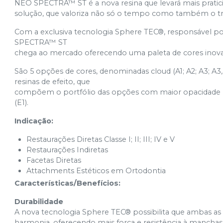
NEO SPECTRA™ ST é a nova resina que levará mais pratici
solução, que valoriza não só o tempo como também o tra
Com a exclusiva tecnologia Sphere TEC®, responsável por 
SPECTRA™ ST
chega ao mercado oferecendo uma paleta de cores inovado
São 5 opções de cores, denominadas cloud (A1; A2; A3; A3
resinas de efeito, que
compõem o portfólio das opções com maior opacidade (D
(E1).
Indicação:
Restaurações Diretas Classe I; II; III; IV e V
Restaurações Indiretas
Facetas Diretas
Attachments Estéticos em Ortodontia
Características/Benefícios:
Durabilidade
A nova tecnologia Sphere TEC® possibilita que ambas as 
harmonia, oferecendo mais força e resistência à manchas