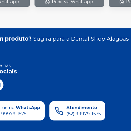
 Whatsapp
Pedir via Whatsapp
Pe
m produto?
Sugira para a
Dental Shop Alagoas
 nas
ociais
ame no
WhatsApp
Atendimento
) 99979-1575
(82) 99979-1575