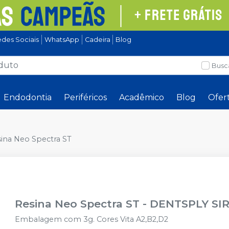
des Sociais
WhatsApp
Cadeira
Blog
Busc
Endodontia
Periféricos
Acadêmico
Blog
Ofer
ina Neo Spectra ST
Resina Neo Spectra ST
-
DENTSPLY SI
Embalagem com 3g. Cores Vita A2,B2,D2