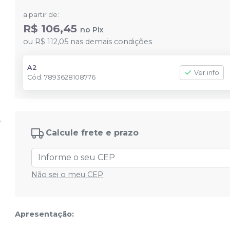
a partir de:
R$ 106,45
no
Pix
ou
R$ 112,05
nas demais condições
A2
Ver info
Cód.
7893628108776
Calcule frete e prazo
Não sei o meu CEP
Apresentação: