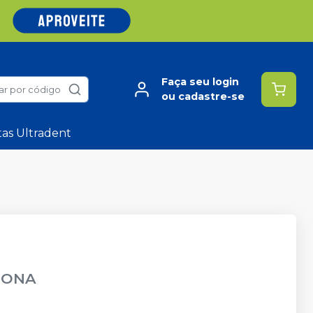
Faça seu login
ar por código
ou cadastre-se
tas Ultradent
RONA