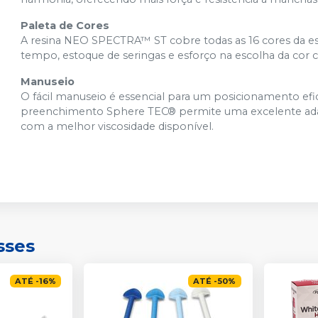
Paleta de Cores
A resina NEO SPECTRA™ ST cobre todas as 16 cores da e
tempo, estoque de seringas e esforço na escolha da cor c
Manuseio
O fácil manuseio é essencial para um posicionamento efic
preenchimento Sphere TEC® permite uma excelente adap
com a melhor viscosidade disponível.
sses
ATÉ
-
16
%
ATÉ
-
50
%