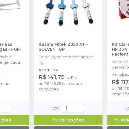
eness
Resina Filtek Z350 XT
-
Kit Cla
ngas
-
FGM
SOLVENTUM
HP 35% 
Pacient
endo 3
Embalagem com 1 seringa de
Kit com 1
e gel cada
4g.
peróxido
a partir de
:
concentr
de
:
R$ 18
R$ 141,79
x
no
Pix
de espess
R$ 117
emais
ou
R$ 149,25
nas demais
2g de sol
ou
R$ 12
condições
(neutrali
condiçõ
espátula
preparo 
com 2g.
Qtd
:
Q
pções
Ver opções
Adi