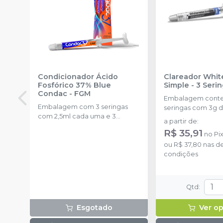
Condicionador Ácido
Clareador Whit
Fosfórico 37% Blue
Simple - 3 Seri
Condac
-
FGM
Embalagem cont
Embalagem com 3 seringas
seringas com 3g d
com 2,5ml cada uma e 3
uma.
a partir de
:
ponteiras para aplicação.
R$ 35,91
no
Pi
ou
R$ 37,80
nas d
condições
Qtd
:
Esgotado
Ver o