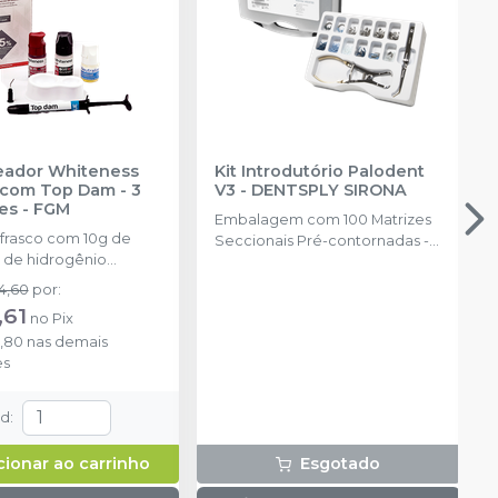
reador Whiteness
Kit Introdutório Palodent
com Top Dam - 3
V3
-
DENTSPLY SIRONA
es
-
FGM
Embalagem com 100 Matrizes
 frasco com 10g de
Seccionais Pré-contornadas -
 de hidrogênio
25 de cada tamanho: 3.5mm,
ado + 1 frasco com 5g
4.5mm, 5.5mm, 6.5mm, 75
4,60
por
:
ante + 1 frasco com
Cunhas Anatômicas - 25 de
,61
no
Pix
ução Neutralize
cada tamanho: P, M, G 30
3,80
nas demais
zante de peróxidos) + 1
Cunhas Protetoras Inteligentes
es
 e uma placa para
- 10 de cada tamanho: P, M, G, 1
do gel e 1 Top Dam
Anel Universal; 1 Anel Pequeno;
1 Alicate (Fórceps); 1 Pinça
td
:
Auxiliar. (Pin Tweezer)
cionar ao carrinho
Esgotado