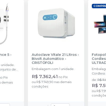
COMPRE
nce 5
-
Autoclave Vitale 21 Litros -
Fotopol
Bivolt Automático
-
Cordles
CRISTÓFOLI
ULTRA
 unidade.
Embalagem com 1 unidade.
Embalagem
njunto de
Cordless 
as no kit: 2
R$ 7.362,41
no
Pix
no
Pix
recarregá
G2, 1 ponta
de
:
R$ 11
ou
R$ 7.749,90
nas demais
s demais
barreiras 
R$ 7.5
condições
protetor 
ou
R$ 7.9
condiçõ