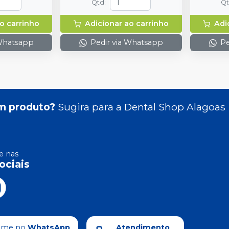
Qtd
:
Q
o carrinho
Adicionar ao carrinho
Adi
 Whatsapp
Pedir via Whatsapp
Pe
m produto?
Sugira para a
Dental Shop Alagoas
 nas
ociais
ame no
WhatsApp
Atendimento