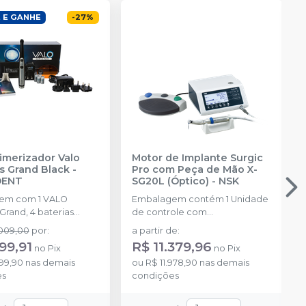
 E GANHE
-
27
%
imerizador Valo
Motor de Implante Surgic
s Grand Black
-
Pro com Peça de Mão X-
DENT
SG20L (Óptico)
-
NSK
 com 1 VALO
Embalagem contém 1 Unidade
Grand, 4 baterias
de controle com
veis, 1 carregador, 50
armazenamento de dados,
.009,00
por
:
a partir de
:
protetoras, 1 suporte, 1
Micromotor LED SGL70M, Pedal
99,91
R$ 11.379,96
no
Pix
no
Pix
de luz.
de controle FC-78, Peça de
99,90
nas demais
ou
R$ 11.978,90
nas demais
mão óptica, X-DSG20L
es
condições
(Redução 20:1) Tudo de
irrigação (5 peças) e outros
acessórios. Voltagens 110V e