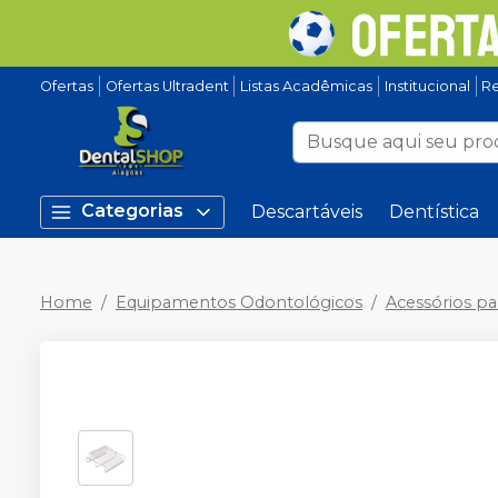
Ofertas
Ofertas Ultradent
Listas Acadêmicas
Institucional
Re
Categorias
Descartáveis
Dentística
Home
Equipamentos Odontológicos
Acessórios pa