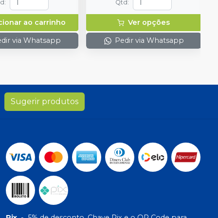
td
:
Qtd
:
220V
cionar ao carrinho
Ver opções
dir via Whatsapp
Pedir via Whatsapp
Sugerir produtos
Pix
-
5% de desconto. Chave Pix e o QR Code para