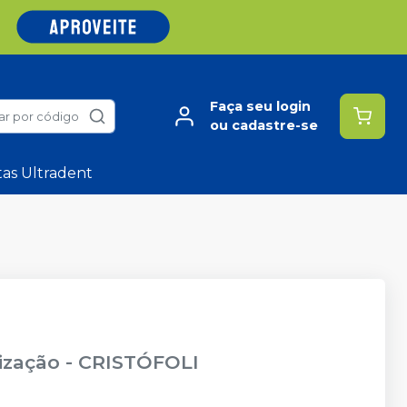
Faça seu login
ar por código
ou cadastre-se
tas Ultradent
ização
-
CRISTÓFOLI