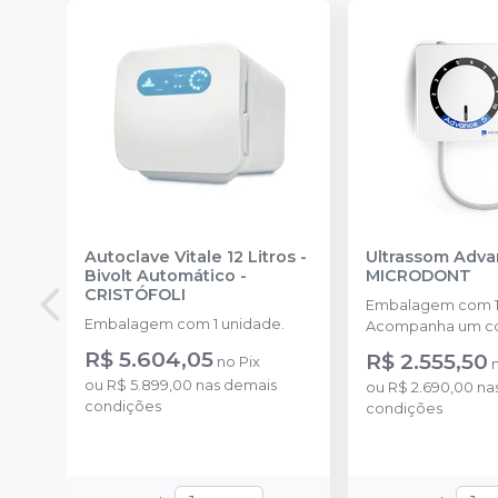
Autoclave Vitale 12 Litros -
Ultrassom Adva
Bivolt Automático
-
MICRODONT
CRISTÓFOLI
Embalagem com 1
Embalagem com 1 unidade.
Acompanha um co
cinco pontas inclus
R$ 5.604,05
R$ 2.555,50
no
Pix
pontas G1, 1 ponta 
ou
R$ 5.899,00
nas demais
ou
R$ 2.690,00
na
G4 e 1 ponta P1.
condições
condições