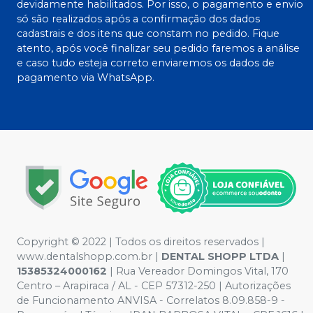
devidamente habilitados. Por isso, o pagamento e envio
só são realizados após a confirmação dos dados
cadastrais e dos itens que constam no pedido. Fique
atento, após você finalizar seu pedido faremos a análise
e caso tudo esteja correto enviaremos os dados de
pagamento via WhatsApp.
Copyright © 2022 | Todos os direitos reservados |
www.dentalshopp.com.br |
DENTAL SHOPP LTDA
|
15385324000162
| Rua Vereador Domingos Vital, 170
Centro – Arapiraca / AL - CEP 57312-250 | Autorizações
de Funcionamento ANVISA - Correlatos 8.09.858-9 -