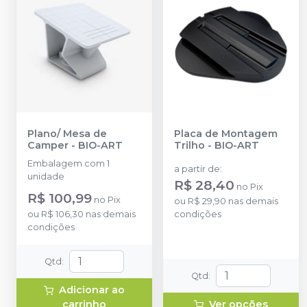
Plano/ Mesa de
Placa de Montagem
Camper
-
BIO-ART
Trilho
-
BIO-ART
Embalagem com 1
a partir de
:
unidade
R$ 28,40
no
Pix
R$ 100,99
no
Pix
ou
R$ 29,90
nas demais
ou
R$ 106,30
nas demais
condições
condições
Qtd
:
Qtd
:
Adicionar ao
carrinho
Ver opções